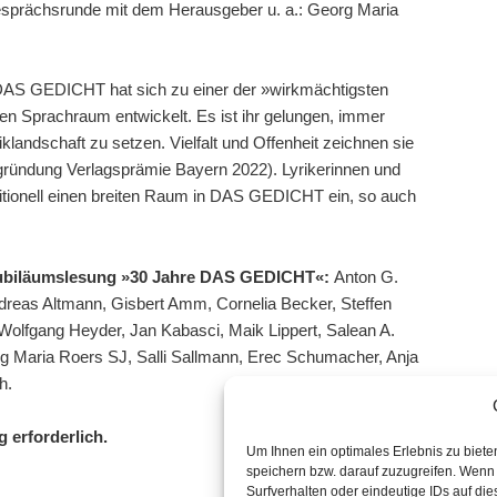
esprächsrunde mit dem Herausgeber u. a.: Georg Maria
 DAS GEDICHT hat sich zu einer der »wirkmächtigsten
hen Sprachraum entwickelt. Es ist ihr gelungen, immer
klandschaft zu setzen. Vielfalt und Offenheit zeichnen sie
ründung Verlagsprämie Bayern 2022). Lyrikerinnen und
ditionell einen breiten Raum in DAS GEDICHT ein, so auch
Jubiläumslesung »30 Jahre DAS GEDICHT«:
Anton G.
dreas Altmann, Gisbert Amm, Cornelia Becker, Steffen
 Wolfgang Heyder, Jan Kabasci, Maik Lippert, Salean A.
g Maria Roers SJ, Salli Sallmann, Erec Schumacher, Anja
h.
g erforderlich.
Um Ihnen ein optimales Erlebnis zu biet
speichern bzw. darauf zuzugreifen. Wenn
Surfverhalten oder eindeutige IDs auf die