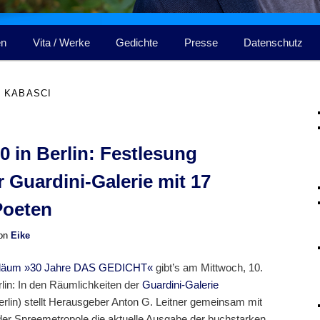
en
Vita / Werke
Gedichte
Presse
Datenschutz
 KABASCI
in Berlin: Festlesung
r Guardini-Galerie mit 17
Poeten
on
Eike
iläum »30 Jahre DAS GEDICHT«
gibt’s am Mittwoch, 10.
rlin: In den Räumlichkeiten der
Guardini-Galerie
erlin) stellt Herausgeber Anton G. Leitner gemeinsam mit
er Spreemetropole die aktuelle Ausgabe der buchstarken