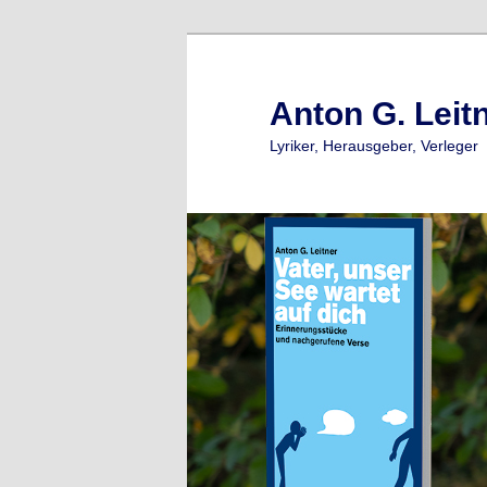
Zum
Zum
primären
sekundären
Inhalt
Inhalt
Anton G. Leit
springen
springen
Lyriker, Herausgeber, Verleger