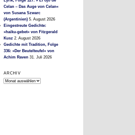
Lyrik, Folge 127: » El ojo de
Celan – Das Auge von Celan«
von Susana Szwarc
(Argentinien)
5. August 2026
Eingestreute Gedichte:
»haiku-gebet« von Fitzgerald
Kusz
2. August 2026
Gedichte mit Tradition, Folge
336: »Der Beutelteufel« von
Achim Raven
31. Juli 2026
ARCHIV
Archiv