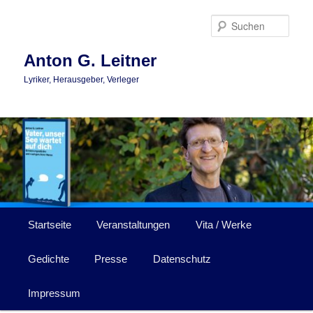
Zum
Zum
primären
sekundären
Such
Inhalt
Inhalt
springen
springen
Anton G. Leitner
Lyriker, Herausgeber, Verleger
Hauptmenü
Startseite
Veranstaltungen
Vita / Werke
Gedichte
Presse
Datenschutz
Impressum