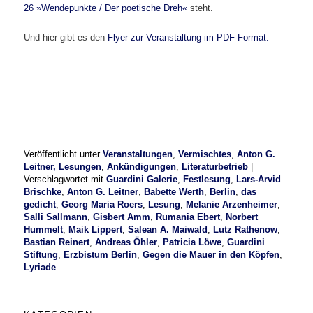
26 »Wendepunkte / Der poetische Dreh«
steht.
Und hier gibt es den
Flyer zur Veranstaltung im PDF-Format.
Veröffentlicht unter
Veranstaltungen
,
Vermischtes
,
Anton G.
Leitner, Lesungen
,
Ankündigungen
,
Literaturbetrieb
|
Verschlagwortet mit
Guardini Galerie
,
Festlesung
,
Lars-Arvid
Brischke
,
Anton G. Leitner
,
Babette Werth
,
Berlin
,
das
gedicht
,
Georg Maria Roers
,
Lesung
,
Melanie Arzenheimer
,
Salli Sallmann
,
Gisbert Amm
,
Rumania Ebert
,
Norbert
Hummelt
,
Maik Lippert
,
Salean A. Maiwald
,
Lutz Rathenow
,
Bastian Reinert
,
Andreas Öhler
,
Patricia Löwe
,
Guardini
Stiftung
,
Erzbistum Berlin
,
Gegen die Mauer in den Köpfen
,
Lyriade