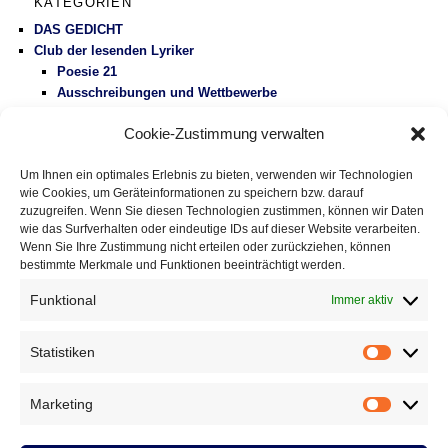
KATEGORIEN
DAS GEDICHT
Club der lesenden Lyriker
Poesie 21
Ausschreibungen und Wettbewerbe
Literaturbetrieb
Cookie-Zustimmung verwalten
Protest
Fluglärm
Um Ihnen ein optimales Erlebnis zu bieten, verwenden wir Technologien
Gesundheitspolitik
wie Cookies, um Geräteinformationen zu speichern bzw. darauf
Vermischtes
zuzugreifen. Wenn Sie diesen Technologien zustimmen, können wir Daten
wie das Surfverhalten oder eindeutige IDs auf dieser Website verarbeiten.
Wenn Sie Ihre Zustimmung nicht erteilen oder zurückziehen, können
DAS GEDICHT BLOG
bestimmte Merkmale und Funktionen beeinträchtigt werden.
Im babylonischen Süden der Lyrik, Folge 127: » El ojo de
Celan – Das Auge von Celan« von Susana Szwarc
Funktional
Immer aktiv
(Argentinien)
5. August 2026
Eingestreute Gedichte: »haiku-gebet« von Fitzgerald Kusz
2.
Statistiken
Statistik
August 2026
Gedichte mit Tradition, Folge 336: »Der Beutelteufel« von
Marketing
Achim Raven
31. Juli 2026
Marketin