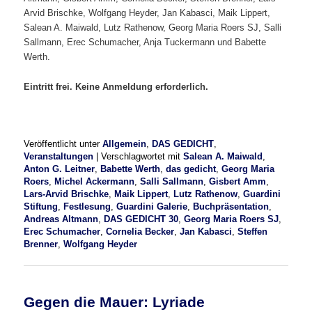
Arvid Brischke, Wolfgang Heyder, Jan Kabasci, Maik Lippert,
Salean A. Maiwald, Lutz Rathenow, Georg Maria Roers SJ, Salli
Sallmann, Erec Schumacher, Anja Tuckermann und Babette
Werth.
Eintritt frei. Keine Anmeldung erforderlich.
Veröffentlicht unter
Allgemein
,
DAS GEDICHT
,
Veranstaltungen
|
Verschlagwortet mit
Salean A. Maiwald
,
Anton G. Leitner
,
Babette Werth
,
das gedicht
,
Georg Maria
Roers
,
Michel Ackermann
,
Salli Sallmann
,
Gisbert Amm
,
Lars-Arvid Brischke
,
Maik Lippert
,
Lutz Rathenow
,
Guardini
Stiftung
,
Festlesung
,
Guardini Galerie
,
Buchpräsentation
,
Andreas Altmann
,
DAS GEDICHT 30
,
Georg Maria Roers SJ
,
Erec Schumacher
,
Cornelia Becker
,
Jan Kabasci
,
Steffen
Brenner
,
Wolfgang Heyder
Gegen die Mauer: Lyriade