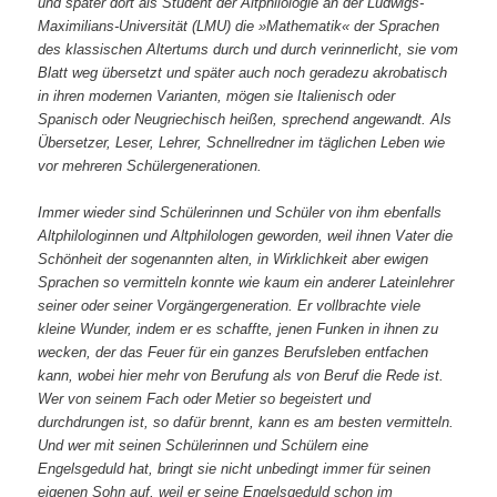
und später dort als Student der Altphilologie an der Ludwigs-
Maximilians-Universität (LMU) die »Mathematik« der Sprachen
des klassischen Altertums durch und durch verinnerlicht, sie vom
Blatt weg übersetzt und später auch noch geradezu akrobatisch
in ihren modernen Varianten, mögen sie Italienisch oder
Spanisch oder Neugriechisch heißen, sprechend angewandt. Als
Übersetzer, Leser, Lehrer, Schnellredner im täglichen Leben wie
vor mehreren Schülergenerationen.
Immer wieder sind Schülerinnen und Schüler von ihm ebenfalls
Altphilologinnen und Altphilologen geworden, weil ihnen Vater die
Schönheit der sogenannten alten, in Wirklichkeit aber ewigen
Sprachen so vermitteln konnte wie kaum ein anderer Lateinlehrer
seiner oder seiner Vorgängergeneration. Er vollbrachte viele
kleine Wunder, indem er es schaffte, jenen Funken in ihnen zu
wecken, der das Feuer für ein ganzes Berufsleben entfachen
kann, wobei hier mehr von Berufung als von Beruf die Rede ist.
Wer von seinem Fach oder Metier so begeistert und
durchdrungen ist, so dafür brennt, kann es am besten vermitteln.
Und wer mit seinen Schülerinnen und Schülern eine
Engelsgeduld hat, bringt sie nicht unbedingt immer für seinen
eigenen Sohn auf, weil er seine Engelsgeduld schon im