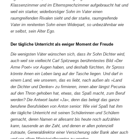
Klassenzimmer und im Elternsprechzimmer aufgebraucht hat und
weil ein starker, widerborstiger Sohn im Vater einen
raumgreifenden Rivalen sieht und der starke, raumgreifende
Vater im renitenten Sohn einen Widerpart, so unbezähmbar wie
er selbst, sein Alter Ego.
Der tägliche Unterricht als ewiger Moment der Freude
Die wenigsten Väter wünschen sich, dass ihr Sohn Dichter wird,
auch weil sie vielleicht Carl Spitzwegs berühmtestes Bild »Der
Arme Poet« vor Augen haben, und deshalb fürchten, ihr Spross
könnte ihnen ein Leben lang auf der Tasche liegen. Und darf in
einem Land, wie unserem, das es liebt, nach außen als »Land
der Dichter und Denker« zu firmieren, innen aber längst Pecunia
auf den Thron gehoben hat, etwas, das Spaß macht, zum Beruf
werden? Die Antwort lautet »Ja«, denn das belegt das ganze
berufene Berufsleben von Anton senior: Wie viel Spaß hat ihm
der tägliche Unterricht mit seinen Schülerinnen und Schülern
gemacht, deren Namen er allesamt bis heute noch aufzählen
kann, tausende an der Zahl, und denen er allen potenziell
zutraute, Generaldirektor einer Versicherung oder Bank aber auch
und vor allem Ministerialbeamter zu werden.