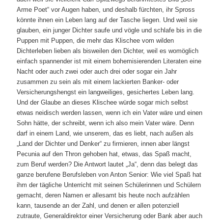
Arme Poet“ vor Augen haben, und deshalb fürchten, ihr Spross
könnte ihnen ein Leben lang auf der Tasche liegen. Und weil sie
glauben, ein junger Dichter saufe und vögle und schlafe bis in die
Puppen mit Puppen, die mehr das Klischee vom wilden
Dichterleben lieben als bisweilen den Dichter, weil es womöglich
einfach spannender ist mit einem bohemisierenden Literaten eine
Nacht oder auch zwei oder auch drei oder sogar ein Jahr
zusammen zu sein als mit einem lackierten Banker- oder
Versicherungshengst ein langweiliges, gesichertes Leben lang.
Und der Glaube an dieses Klischee würde sogar mich selbst
etwas neidisch werden lassen, wenn ich ein Vater wäre und einen
Sohn hätte, der schreibt, wenn ich also mein Vater wäre. Denn
darf in einem Land, wie unserem, das es liebt, nach außen als
„Land der Dichter und Denker“ zu firmieren, innen aber längst
Pecunia auf den Thron gehoben hat, etwas, das Spaß macht,
zum Beruf werden? Die Antwort lautet „Ja“, denn das belegt das
ganze berufene Berufsleben von Anton Senior: Wie viel Spaß hat
ihm der tägliche Unterricht mit seinen Schülerinnen und Schülern
gemacht, deren Namen er allesamt bis heute noch aufzählen
kann, tausende an der Zahl, und denen er allen potenziell
zutraute, Generaldirektor einer Versicherung oder Bank aber auch