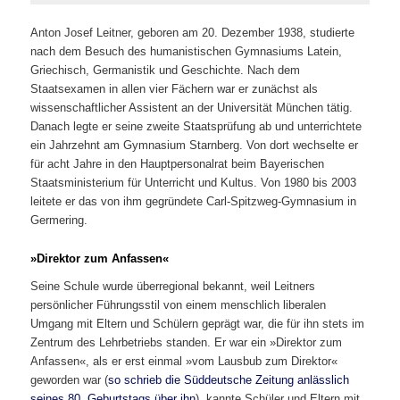
Anton Josef Leitner,
geboren am 20. Dezember 1938, studierte
nach dem Besuch des humanistischen Gymnasiums Latein,
Griechisch, Germanistik und Geschichte. Nach dem
Staatsexamen in allen vier Fächern war er zu
nächst als
wissenschaftlicher Assistent an der Universität München tätig.
Danach legte er seine zweite
Staatsprüfung ab und unterrichtete
ein Jahrzehnt am Gymnasium Starnberg. Von dort wechselte er
für acht Jahre in den Hauptpersonalrat beim Bayerischen
Staatsministerium für Unterricht und Kultus.
Von 1980 bis 2003
leitete er das von ihm gegründete Carl-Spitzweg-Gymnasium in
Germering.
»Direktor zum Anfassen«
Seine
Schule wurde überregional bekannt, weil Leitners
persönlicher Führungsstil von einem menschlich
liberalen
Umgang mit Eltern und Schülern geprägt war, die für ihn stets im
Zentrum des Lehrbetriebs standen. Er war ein »Direktor zum
Anfassen«, als er erst einmal »vom Lausbub zum Direktor«
geworden war (
so schrieb die Süddeutsche Zeitung anlässlich
seines 80. Geburtstags über ihn
), kannte Schüler und Eltern mit