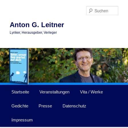
Zum
Zum
primären
sekundären
Such
Inhalt
Inhalt
springen
springen
Anton G. Leitner
Lyriker, Herausgeber, Verleger
Hauptmenü
Startseite
Veranstaltungen
Vita / Werke
Gedichte
Presse
Datenschutz
Impressum