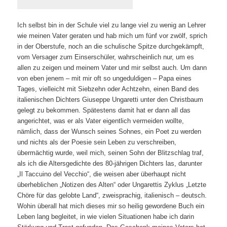
Ich selbst bin in der Schule viel zu lange viel zu wenig an Lehrer
wie meinen Vater geraten und hab mich um fünf vor zwölf, sprich
in der Oberstufe, noch an die schulische Spitze durchgekämpft,
vom Versager zum Einserschüler, wahrscheinlich nur, um es
allen zu zeigen und meinem Vater und mir selbst auch. Um dann
von eben jenem – mit mir oft so ungeduldigen – Papa eines
Tages, vielleicht mit Siebzehn oder Achtzehn, einen Band des
italienischen Dichters Giuseppe Ungaretti unter den Christbaum
gelegt zu bekommen. Spätestens damit hat er dann all das
angerichtet, was er als Vater eigentlich vermeiden wollte,
nämlich, dass der Wunsch seines Sohnes, ein Poet zu werden
und nichts als der Poesie sein Leben zu verschreiben,
übermächtig wurde, weil mich, seinen Sohn der Blitzschlag traf,
als ich die Altersgedichte des 80-jährigen Dichters las, darunter
„Il Taccuino del Vecchio“, die weisen aber überhaupt nicht
überheblichen „Notizen des Alten“ oder Ungarettis Zyklus „Letzte
Chöre für das gelobte Land“, zweisprachig, italienisch – deutsch.
Wohin überall hat mich dieses mir so heilig gewordene Buch ein
Leben lang begleitet, in wie vielen Situationen habe ich darin