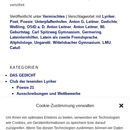
versöhnt.
Veröffentlicht unter
Vermischtes
|
Verschlagwortet mit
Lyriker
,
Poet
,
Poesie
,
Unterpfaffenhofen
,
Anton G. Leitner
,
Gedichte
,
Weßling
,
OStD a. D. Anton Leitner
,
Anton Leitner
,
80.
Geburtstag
,
Carl Spitzweg Gymnasium
,
Germering
,
Lateinlernhilfen
,
Latein als zweite Fremdsprache
,
Altphilologe
,
Ungaretti
,
Wittelsbacher Gymnasium
,
LMU
,
Catull
KATEGORIEN
DAS GEDICHT
Club der lesenden Lyriker
Poesie 21
Ausschreibungen und Wettbewerbe
Literaturbetrieb
Cookie-Zustimmung verwalten
Protest
Fluglärm
Um Ihnen ein optimales Erlebnis zu bieten, verwenden wir Technologien
Gesundheitspolitik
wie Cookies, um Geräteinformationen zu speichern bzw. darauf
Vermischtes
zuzugreifen. Wenn Sie diesen Technologien zustimmen, können wir Daten