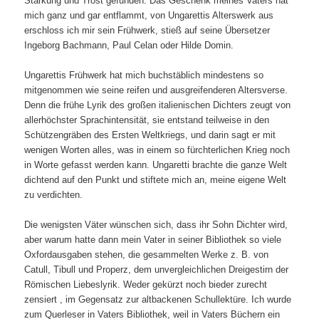
Stärkung und Trost gefunden. Das Geschenk meines Vaters hat
mich ganz und gar entflammt, von Ungarettis Alterswerk aus
erschloss ich mir sein Frühwerk, stieß auf seine Übersetzer
Ingeborg Bachmann, Paul Celan oder Hilde Domin.
Ungarettis Frühwerk hat mich buchstäblich mindestens so
mitgenommen wie seine reifen und ausgreifenderen Altersverse.
Denn die frühe Lyrik des großen italienischen Dichters zeugt von
allerhöchster Sprachintensität, sie entstand teilweise in den
Schützengräben des Ersten Weltkriegs, und darin sagt er mit
wenigen Worten alles, was in einem so fürchterlichen Krieg noch
in Worte gefasst werden kann. Ungaretti brachte die ganze Welt
dichtend auf den Punkt und stiftete mich an, meine eigene Welt
zu verdichten.
Die wenigsten Väter wünschen sich, dass ihr Sohn Dichter wird,
aber warum hatte dann mein Vater in seiner Bibliothek so viele
Oxfordausgaben stehen, die gesammelten Werke z. B. von
Catull, Tibull und Properz, dem unvergleichlichen Dreigestirn der
Römischen Liebeslyrik. Weder gekürzt noch bieder zurecht
zensiert , im Gegensatz zur altbackenen Schullektüre. Ich wurde
zum Querleser in Vaters Bibliothek, weil in Vaters Büchern ein