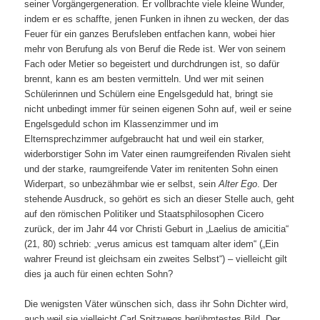
seiner Vorgängergeneration. Er vollbrachte viele kleine Wunder,
indem er es schaffte, jenen Funken in ihnen zu wecken, der das
Feuer für ein ganzes Berufsleben entfachen kann, wobei hier
mehr von Berufung als von Beruf die Rede ist. Wer von seinem
Fach oder Metier so begeistert und durchdrungen ist, so dafür
brennt, kann es am besten vermitteln. Und wer mit seinen
Schülerinnen und Schülern eine Engelsgeduld hat, bringt sie
nicht unbedingt immer für seinen eigenen Sohn auf, weil er seine
Engelsgeduld schon im Klassenzimmer und im
Elternsprechzimmer aufgebraucht hat und weil ein starker,
widerborstiger Sohn im Vater einen raumgreifenden Rivalen sieht
und der starke, raumgreifende Vater im renitenten Sohn einen
Widerpart, so unbezähmbar wie er selbst, sein
Alter Ego
. Der
stehende Ausdruck, so gehört es sich an dieser Stelle auch, geht
auf den römischen Politiker und Staatsphilosophen Cicero
zurück, der im Jahr 44 vor Christi Geburt in „Laelius de amicitia“
(21, 80) schrieb: „verus amicus est tamquam alter idem“ („Ein
wahrer Freund ist gleichsam ein zweites Selbst“) – vielleicht gilt
dies ja auch für einen echten Sohn?
Die wenigsten Väter wünschen sich, dass ihr Sohn Dichter wird,
auch weil sie vielleicht Carl Spitzwegs berühmtestes Bild „Der