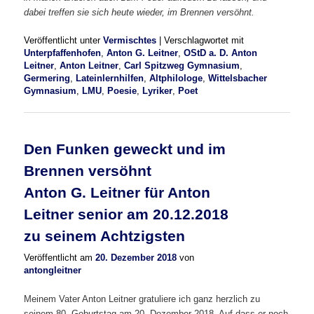
dabei treffen sie sich heute wieder, im Brennen versöhnt.
Veröffentlicht unter
Vermischtes
|
Verschlagwortet mit
Unterpfaffenhofen
,
Anton G. Leitner
,
OStD a. D. Anton
Leitner
,
Anton Leitner
,
Carl Spitzweg Gymnasium
,
Germering
,
Lateinlernhilfen
,
Altphilologe
,
Wittelsbacher
Gymnasium
,
LMU
,
Poesie
,
Lyriker
,
Poet
Den Funken geweckt und im
Brennen versöhnt
Anton G. Leitner für Anton
Leitner senior am 20.12.2018
zu seinem Achtzigsten
Veröffentlicht am
20. Dezember 2018
von
antongleitner
Meinem Vater Anton Leitner gratuliere ich ganz herzlich zu
seinem 80. Geburtstag am 20. Dezember 2018. Auf dass er noch