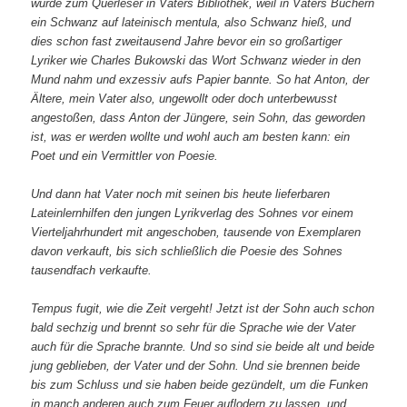
wurde zum Querleser in Vaters Bibliothek, weil in Vaters Büchern
ein Schwanz auf lateinisch mentula, also Schwanz hieß, und
dies schon fast zweitausend Jahre bevor ein so großartiger
Lyriker wie Charles Bukowski das Wort Schwanz wieder in den
Mund nahm und exzessiv aufs Papier bannte. So hat Anton, der
Ältere, mein Vater also, ungewollt oder doch unterbewusst
angestoßen, dass Anton der Jüngere, sein Sohn, das geworden
ist, was er werden wollte und wohl auch am besten kann: ein
Poet und ein Vermittler von Poesie.
Und dann hat Vater noch mit seinen bis heute lieferbaren
Lateinlernhilfen den jungen Lyrikverlag des Sohnes vor einem
Vierteljahrhundert mit angeschoben, tausende von Exemplaren
davon verkauft, bis sich schließlich die Poesie des Sohnes
tausendfach verkaufte.
Tempus fugit, wie die Zeit vergeht! Jetzt ist der Sohn auch schon
bald sechzig und brennt so sehr für die Sprache wie der Vater
auch für die Sprache brannte. Und so sind sie beide alt und beide
jung geblieben, der Vater und der Sohn. Und sie brennen beide
bis zum Schluss und sie haben beide gezündelt, um die Funken
in manch anderen auch zum Feuer auflodern zu lassen, und