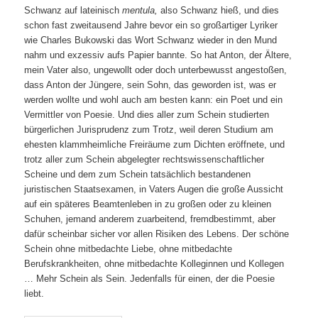
Schwanz auf lateinisch
mentula,
also Schwanz hieß, und dies
schon fast zweitausend Jahre bevor ein so großartiger Lyriker
wie Charles Bukowski das Wort Schwanz wieder in den Mund
nahm und exzessiv aufs Papier bannte. So hat Anton, der Ältere,
mein Vater also, ungewollt oder doch unterbewusst angestoßen,
dass Anton der Jüngere, sein Sohn, das geworden ist, was er
werden wollte und wohl auch am besten kann: ein Poet und ein
Vermittler von Poesie. Und dies aller zum Schein studierten
bürgerlichen Jurisprudenz zum Trotz, weil deren Studium am
ehesten klammheimliche Freiräume zum Dichten eröffnete, und
trotz aller zum Schein abgelegter rechtswissenschaftlicher
Scheine und dem zum Schein tatsächlich bestandenen
juristischen Staatsexamen, in Vaters Augen die große Aussicht
auf ein späteres Beamtenleben in zu großen oder zu kleinen
Schuhen, jemand anderem zuarbeitend, fremdbestimmt, aber
dafür scheinbar sicher vor allen Risiken des Lebens. Der schöne
Schein ohne mitbedachte Liebe, ohne mitbedachte
Berufskrankheiten, ohne mitbedachte Kolleginnen und Kollegen
… Mehr Schein als Sein. Jedenfalls für einen, der die Poesie
liebt.