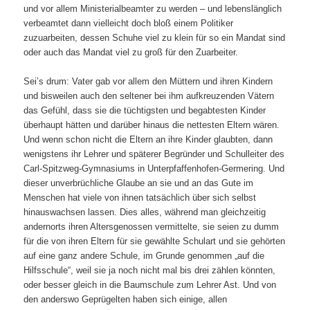
und vor allem Ministerialbeamter zu werden – und lebenslänglich
verbeamtet dann vielleicht doch bloß einem Politiker
zuzuarbeiten, dessen Schuhe viel zu klein für so ein Mandat sind
oder auch das Mandat viel zu groß für den Zuarbeiter.
Sei’s drum: Vater gab vor allem den Müttern und ihren Kindern
und bisweilen auch den seltener bei ihm aufkreuzenden Vätern
das Gefühl, dass sie die tüchtigsten und begabtesten Kinder
überhaupt hätten und darüber hinaus die nettesten Eltern wären.
Und wenn schon nicht die Eltern an ihre Kinder glaubten, dann
wenigstens ihr Lehrer und späterer Begründer und Schulleiter des
Carl-Spitzweg-Gymnasiums in Unterpfaffenhofen-Germering. Und
dieser unverbrüchliche Glaube an sie und an das Gute im
Menschen hat viele von ihnen tatsächlich über sich selbst
hinauswachsen lassen. Dies alles, während man gleichzeitig
andernorts ihren Altersgenossen vermittelte, sie seien zu dumm
für die von ihren Eltern für sie gewählte Schulart und sie gehörten
auf eine ganz andere Schule, im Grunde genommen „auf die
Hilfsschule“, weil sie ja noch nicht mal bis drei zählen könnten,
oder besser gleich in die Baumschule zum Lehrer Ast. Und von
den anderswo Geprügelten haben sich einige, allen