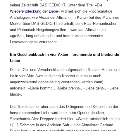
seiner Zeitschrift DAS GEDICHT. Unter dem Titel
»Die
Wiederentdeckung der Liebe«
widmet sich die »hochkarätige
Anthologie«, wie Alexander Altmann im Kultur-Teil des Münchner
Merkur über DAS GEDICHT 28 urteilt, dem Paar-Romantischen
und Platonisch-Hingebungsvollen – was laut Altmann ein
»großes, lang anhaltendes und immer wiederkehrendes
Lesevergnügen« verursacht.
Ein Geschenkbuch in vier Akten – brennende und bleibende
Liebe
Die als Ge- und Verschenkband aufgemachte Reclam-Anthologie
ist in vier Akte (was in diesem Kontext durchaus auch
augenzwinkernd doppeldeutig verstanden werden kann)
aufgeteilt: »Liebe kommt«, »Liebe brennt«, »Liebe geht«, »Liebe
bleibt«.
Das Spielerische, aber auch das Drängende und Körperliche der
hervorbrechenden Liebe wird bereits im Opener deutlich,
Sprachartist Alex Dreppec fordert hier: »Werde tatsächlich tätlich.
/ […] Schmore in des Anderen Saft.« Und Altmeister Gerhard