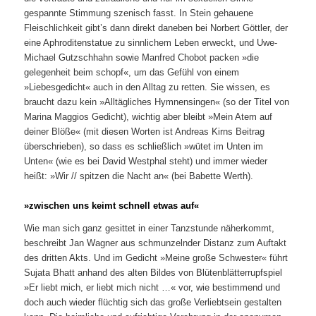
gespannte Stimmung szenisch fasst. In Stein gehauene
Fleischlichkeit gibt’s dann direkt daneben bei Norbert Göttler, der
eine Aphroditenstatue zu sinnlichem Leben erweckt, und Uwe-
Michael Gutzschhahn sowie Manfred Chobot packen »die
gelegenheit beim schopf«, um das Gefühl von einem
»Liebesgedicht« auch in den Alltag zu retten. Sie wissen, es
braucht dazu kein »Alltägliches Hymnensingen« (so der Titel von
Marina Maggios Gedicht), wichtig aber bleibt »Mein Atem auf
deiner Blöße« (mit diesen Worten ist Andreas Kirns Beitrag
überschrieben), so dass es schließlich »wütet im Unten im
Unten« (wie es bei David Westphal steht) und immer wieder
heißt: »Wir // spitzen die Nacht an« (bei Babette Werth).
»zwischen uns keimt schnell etwas auf«
Wie man sich ganz gesittet in einer Tanzstunde näherkommt,
beschreibt Jan Wagner aus schmunzelnder Distanz zum Auftakt
des dritten Akts. Und im Gedicht »Meine große Schwester« führt
Sujata Bhatt anhand des alten Bildes von Blütenblätterrupfspiel
»Er liebt mich, er liebt mich nicht …« vor, wie bestimmend und
doch auch wieder flüchtig sich das große Verliebtsein gestalten