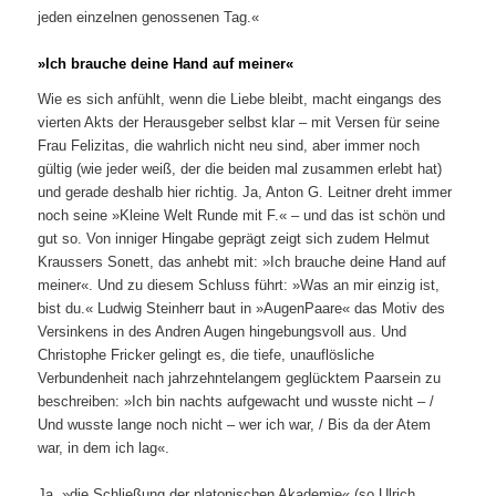
jeden einzelnen genossenen Tag.«
»Ich brauche deine Hand auf meiner«
Wie es sich anfühlt, wenn die Liebe bleibt, macht eingangs des
vierten Akts der Herausgeber selbst klar – mit Versen für seine
Frau Felizitas, die wahrlich nicht neu sind, aber immer noch
gültig (wie jeder weiß, der die beiden mal zusammen erlebt hat)
und gerade deshalb hier richtig. Ja, Anton G. Leitner dreht immer
noch seine »Kleine Welt Runde mit F.« – und das ist schön und
gut so. Von inniger Hingabe geprägt zeigt sich zudem Helmut
Kraussers Sonett, das anhebt mit: »Ich brauche deine Hand auf
meiner«. Und zu diesem Schluss führt: »Was an mir einzig ist,
bist du.« Ludwig Steinherr baut in »AugenPaare« das Motiv des
Versinkens in des Andren Augen hingebungsvoll aus. Und
Christophe Fricker gelingt es, die tiefe, unauflösliche
Verbundenheit nach jahrzehntelangem geglücktem Paarsein zu
beschreiben: »Ich bin nachts aufgewacht und wusste nicht – /
Und wusste lange noch nicht – wer ich war, / Bis da der Atem
war, in dem ich lag«.
Ja, »die Schließung der platonischen Akademie« (so Ulrich