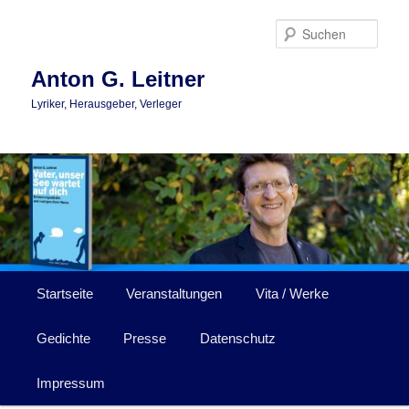
Zum
Zum
primären
sekundären
Such
Inhalt
Inhalt
springen
springen
Anton G. Leitner
Lyriker, Herausgeber, Verleger
Hauptmenü
Startseite
Veranstaltungen
Vita / Werke
Gedichte
Presse
Datenschutz
Impressum