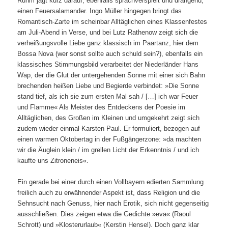
Rühm jagt kurz darauf, ebenfalls sprachverspielt und drängend,
einen Feuersalamander. Ingo Müller hingegen bringt das
Romantisch-Zarte im scheinbar Alltäglichen eines Klassenfestes
am Juli-Abend in Verse, und bei Lutz Rathenow zeigt sich die
verheißungsvolle Liebe ganz klassisch im Paartanz, hier dem
Bossa Nova (wer sonst sollte auch schuld sein?), ebenfalls ein
klassisches Stimmungsbild verarbeitet der Niederländer Hans
Wap, der die Glut der untergehenden Sonne mit einer sich Bahn
brechenden heißen Liebe und Begierde verbindet: »Die Sonne
stand tief, als ich sie zum ersten Mal sah / […] ich war Feuer
und Flamme« Als Meister des Entdeckens der Poesie im
Alltäglichen, des Großen im Kleinen und umgekehrt zeigt sich
zudem wieder einmal Karsten Paul. Er formuliert, bezogen auf
einen warmen Oktobertag in der Fußgängerzone: »da machten
wir die Äuglein klein / im grellen Licht der Erkenntnis / und ich
kaufte uns Zitroneneis«.
Ein gerade bei einer durch einen Vollbayern edierten Sammlung
freilich auch zu erwähnender Aspekt ist, dass Religion und die
Sehnsucht nach Genuss, hier nach Erotik, sich nicht gegenseitig
ausschließen. Dies zeigen etwa die Gedichte »eva« (Raoul
Schrott) und »Klosterurlaub« (Kerstin Hensel). Doch ganz klar