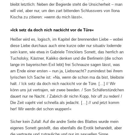
bleibt letztlich: Neben der Begierde steht die Unsicherheit – man
will viel, aber nur, um den zart bittenden Schlussvers von Ilona
Kischa zu zitieren: »wenn du mich lässt«.
»Ick setz da doch nich nackicht vor de Türe«
Heißer wird es, logisch, im Kapitel der brennenden Liebe – wobei
diese Liebe durchaus auch eine kurze oder nur situativ lodernde
sein kann, wie etwa in Gabriele Trincklers Sonett, das herrlich an
Tucholsky, Kästner, Kaléko denken und die Berlinerin (die schon
lange im bayerischen Exil lebt) frei Schnauze sagen lässt, was
am Ende einer ersten – nun ja, Liebsnacht? zumindest bei ihrem
lyrischen Ich Sache ist: »Na, wenn de schon ma da bist, bleibste
halt. / Ick setz da doch nich nackicht vor de Türe. […] // Wir
könn uns jut vertrajen, wir zwee beeden. / Son Schäferstündchen
dauert nur ne Nacht. / Zabrich dir nichn Kopp, hör uff zu reden! /
Die Zeit vajeht viel schnella als jedacht. […] // und jetzt komm
her! Wir werdn det schon wuppen!«
Sicher kein Zufall: Auf die andre Seite des Blattes wurde mein
eigenes Sonett gestellt, das ebenfalls die Erotik behandelt, aber
die vertraute und zutrauliche und nur im sexuellen Sinne