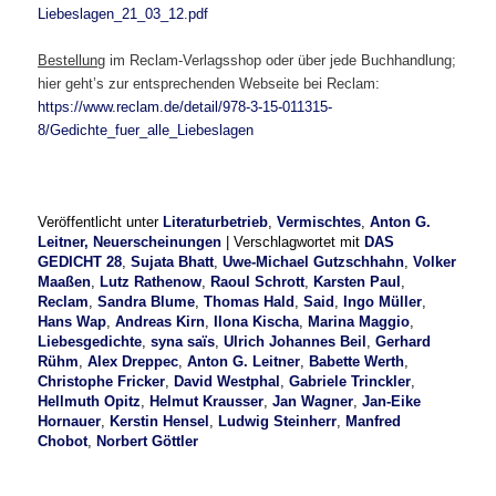
Liebeslagen_21_03_12.pdf
Bestellung
im Reclam-Verlagsshop oder über jede Buchhandlung;
hier geht’s zur entsprechenden Webseite bei Reclam:
https://www.reclam.de/detail/978-3-15-011315-
8/Gedichte_fuer_alle_Liebeslagen
Veröffentlicht unter
Literaturbetrieb
,
Vermischtes
,
Anton G.
Leitner, Neuerscheinungen
|
Verschlagwortet mit
DAS
GEDICHT 28
,
Sujata Bhatt
,
Uwe-Michael Gutzschhahn
,
Volker
Maaßen
,
Lutz Rathenow
,
Raoul Schrott
,
Karsten Paul
,
Reclam
,
Sandra Blume
,
Thomas Hald
,
Said
,
Ingo Müller
,
Hans Wap
,
Andreas Kirn
,
Ilona Kischa
,
Marina Maggio
,
Liebesgedichte
,
syna saïs
,
Ulrich Johannes Beil
,
Gerhard
Rühm
,
Alex Dreppec
,
Anton G. Leitner
,
Babette Werth
,
Christophe Fricker
,
David Westphal
,
Gabriele Trinckler
,
Hellmuth Opitz
,
Helmut Krausser
,
Jan Wagner
,
Jan-Eike
Hornauer
,
Kerstin Hensel
,
Ludwig Steinherr
,
Manfred
Chobot
,
Norbert Göttler