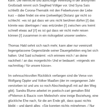
kann. Die heimliche und aufrichtige Verehrung in der anonymen
Großstadt nimmt sich Siegfried Völlger vor. Und Syna Saïs
schließt die Corona-Thematik mit den Fieberkurven der Liebe
kurz – dabei findet sie eine (zeitweilige) Distanz gar nicht so
schlecht: »es ist gut dass wir uns nicht berühren dürfen [/] das
könnte was übertragen / was entzünden [/] zwischen uns keimt
schnell etwas auf [//] es ist gut dass wir nicht mehr reisen
können [/] zusammen in ein risikogebiet unserer seelen«.
Thomas Hald sehnt sich nach mehr, kann aber nur vereinzelt
liegengelassene Gegenstände seiner Dauergeliebten eng bei sich
halten. Und Said schwärmt: »ich erinnere mich / an deine
nacktheit / an das morgenlicht« Und er bedauert: »nirgends ein
nachmittag / für unsere küsse«.
Im sehnsuchtsvollen Rückblick verfangen sind die Verse von
Wolfgang Oppler und Volker Maaßen (der im vergangenen Jahr
verstorben ist und uns so noch Abschiedsgruß mit auf den Weg
gibt). Sandra Blume arbeitet im poetisch-zart gemalten Bild
»Philemon & Baucis vom Meileshof« eine innige Beziehung, eine
glückliche Ehe nach, für die am Ende gilt, dass quasi nichts
bleibt – und damit alles: »Sie konnten nichts mitnehmen. / Nur