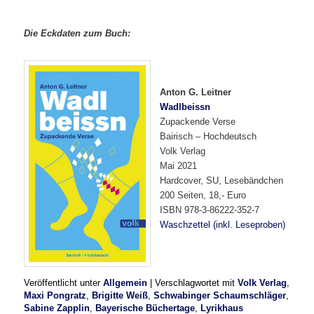
Die Eckdaten zum Buch:
Anton G. Leitner
Wadlbeissn
Zupackende Verse
Bairisch – Hochdeutsch
Volk Verlag
Mai 2021
Hardcover, SU, Lesebändchen
200 Seiten, 18,- Euro
ISBN 978-3-86222-352-7
Waschzettel (inkl. Leseproben)
Veröffentlicht unter
Allgemein
|
Verschlagwortet mit
Volk Verlag
,
Maxi Pongratz
,
Brigitte Weiß
,
Schwabinger Schaumschläger
,
Sabine Zapplin
,
Bayerische Büchertage
,
Lyrikhaus