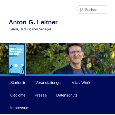
Zum
Zum
primären
sekundären
Such
Inhalt
Inhalt
springen
springen
Anton G. Leitner
Lyriker, Herausgeber, Verleger
Hauptmenü
Startseite
Veranstaltungen
Vita / Werke
Gedichte
Presse
Datenschutz
Impressum