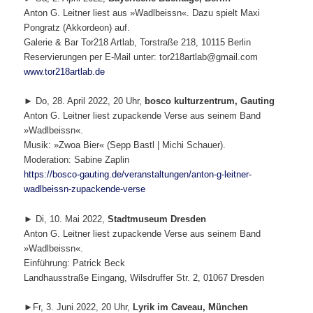
Anton G. Leitner liest aus »Wadlbeissn«. Dazu spielt Maxi
Pongratz (Akkordeon) auf.
Galerie & Bar Tor218 Artlab, Torstraße 218, 10115 Berlin
Reservierungen per E-Mail unter: tor218artlab@gmail.com
www.tor218artlab.de
► Do, 28. April 2022, 20 Uhr,
bosco kulturzentrum, Gauting
Anton G. Leitner liest zupackende Verse aus seinem Band
»Wadlbeissn«.
Musik: »Zwoa Bier« (Sepp Bastl | Michi Schauer).
Moderation: Sabine Zaplin
https://bosco-gauting.de/veranstaltungen/anton-g-leitner-
wadlbeissn-zupackende-verse
► Di, 10. Mai 2022,
Stadtmuseum Dresden
Anton G. Leitner liest zupackende Verse aus seinem Band
»Wadlbeissn«.
Einführung: Patrick Beck
Landhausstraße Eingang, Wilsdruffer Str. 2, 01067 Dresden
►Fr, 3. Juni 2022, 20 Uhr,
Lyrik im Caveau, München