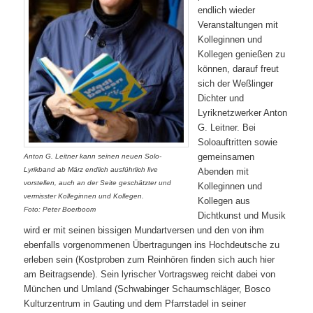
endlich wieder
Veranstaltungen mit
Kolleginnen und
Kollegen genießen zu
können, darauf freut
sich der Weßlinger
Dichter und
Lyriknetzwerker Anton
G. Leitner. Bei
Soloauftritten sowie
gemeinsamen
Anton G. Leitner kann seinen neuen Solo-
Lyrikband ab März endlich ausführlich live
Abenden mit
vorstellen, auch an der Seite geschätzter und
Kolleginnen und
vermisster Kolleginnen und Kollegen.
Kollegen aus
Foto: Peter Boerboom
Dichtkunst und Musik
wird er mit seinen bissigen Mundartversen und den von ihm
ebenfalls vorgenommenen Übertragungen ins Hochdeutsche zu
erleben sein (Kostproben zum Reinhören finden sich auch hier
am Beitragsende). Sein lyrischer Vortragsweg reicht dabei von
München und Umland (Schwabinger Schaumschläger, Bosco
Kulturzentrum in Gauting und dem Pfarrstadel in seiner