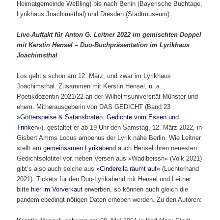
Heimatgemeinde Weßling) bis nach Berlin (Bayerische Buchtage,
Lyrikhaus Joachimsthal) und Dresden (Stadtmuseum).
Live-Auftakt für Anton G. Leitner 2022 im gemischten Doppel
mit Kerstin Hensel – Duo-Buchpräsentation im Lyrikhaus
Joachimsthal
Los geht’s schon am 12. März, und zwar im Lyrikhaus
Joachimsthal. Zusammen mit Kerstin Hensel, u. a.
Poetikdozentin 2021/22 an der Wilhelmsuniversität Münster und
ehem. Mitherausgeberin von DAS GEDICHT (Band 23
»Götterspeise & Satansbraten. Gedichte vom Essen und
Trinken«
), gestaltet er ab 19 Uhr den Samstag, 12. März 2022, in
Gisbert Amms Locus amoenus der Lyrik nahe Berlin. Wie Leitner
stellt am
gemeinsamen Lyrikabend
auch Hensel ihren neuesten
Gedichtsolotitel vor, neben Versen aus »Wadlbeissn« (Volk 2021)
gibt’s also auch solche aus
»Cinderella räumt auf«
(Luchterhand
2021). Tickets für den Duo-Lyrikabend mit Hensel und Leitner
bitte
hier im Vorverkauf
erwerben, so können auch gleich die
pandemiebedingt nötigen Daten erhoben werden. Zu den Autoren: