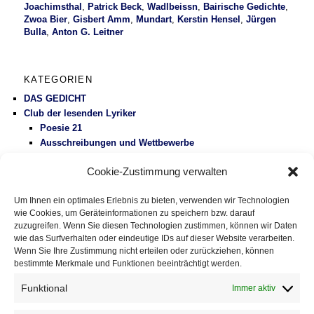
Joachimsthal
,
Patrick Beck
,
Wadlbeissn
,
Bairische Gedichte
,
Zwoa Bier
,
Gisbert Amm
,
Mundart
,
Kerstin Hensel
,
Jürgen
Bulla
,
Anton G. Leitner
KATEGORIEN
DAS GEDICHT
Club der lesenden Lyriker
Poesie 21
Ausschreibungen und Wettbewerbe
Literaturbetrieb
Cookie-Zustimmung verwalten
Protest
Fluglärm
Um Ihnen ein optimales Erlebnis zu bieten, verwenden wir Technologien
Gesundheitspolitik
wie Cookies, um Geräteinformationen zu speichern bzw. darauf
Vermischtes
zuzugreifen. Wenn Sie diesen Technologien zustimmen, können wir Daten
wie das Surfverhalten oder eindeutige IDs auf dieser Website verarbeiten.
Wenn Sie Ihre Zustimmung nicht erteilen oder zurückziehen, können
DAS GEDICHT BLOG
bestimmte Merkmale und Funktionen beeinträchtigt werden.
Im babylonischen Süden der Lyrik, Folge 127: » El ojo de
Celan – Das Auge von Celan« von Susana Szwarc
Funktional
Immer aktiv
(Argentinien)
5. August 2026