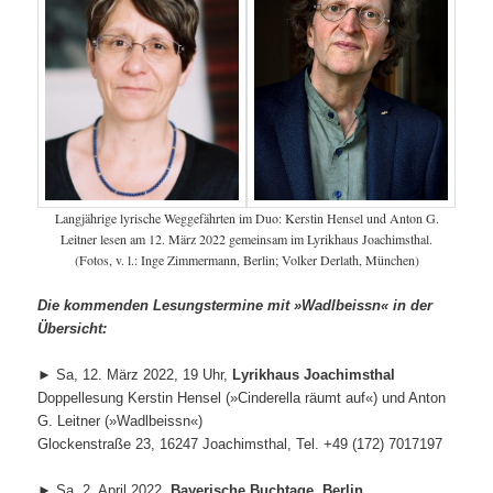
Langjährige lyrische Weggefährten im Duo: Kerstin Hensel und Anton G.
Leitner lesen am 12. März 2022 gemeinsam im Lyrikhaus Joachimsthal.
(Fotos, v. l.: Inge Zimmermann, Berlin; Volker Derlath, München)
Die kommenden Lesungstermine mit »Wadlbeissn« in der
Übersicht:
► Sa, 12. März 2022, 19 Uhr,
Lyrikhaus Joachimsthal
Doppellesung Kerstin Hensel (»Cinderella räumt auf«) und Anton
G. Leitner (»Wadlbeissn«)
Glockenstraße 23, 16247 Joachimsthal, Tel. +49 (172) 7017197
► Sa, 2. April 2022,
Bayerische Buchtage, Berlin