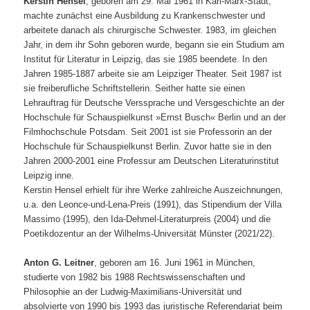
Kerstin Hensel
, geboren am 29. Mai 1961 in Karl-Marx-Stadt,
machte zunächst eine Ausbildung zu Krankenschwester und
arbeitete danach als chirurgische Schwester. 1983, im gleichen
Jahr, in dem ihr Sohn geboren wurde, begann sie ein Studium am
Institut für Literatur in Leipzig, das sie 1985 beendete. In den
Jahren 1985-1887 arbeite sie am Leipziger Theater. Seit 1987 ist
sie freiberufliche Schriftstellerin. Seither hatte sie einen
Lehrauftrag für Deutsche Verssprache und Versgeschichte an der
Hochschule für Schauspielkunst »Ernst Busch« Berlin und an der
Filmhochschule Potsdam. Seit 2001 ist sie Professorin an der
Hochschule für Schauspielkunst Berlin. Zuvor hatte sie in den
Jahren 2000-2001 eine Professur am Deutschen Literaturinstitut
Leipzig inne.
Kerstin Hensel erhielt für ihre Werke zahlreiche Auszeichnungen,
u.a. den Leonce-und-Lena-Preis (1991), das Stipendium der Villa
Massimo (1995), den Ida-Dehmel-Literaturpreis (2004) und die
Poetikdozentur an der Wilhelms-Universität Münster (2021/22).
Anton G. Leitner
, geboren am 16. Juni 1961 in München,
studierte von 1982 bis 1988 Rechtswissenschaften und
Philosophie an der Ludwig-Maximilians-Universität und
absolvierte von 1990 bis 1993 das juristische Referendariat beim