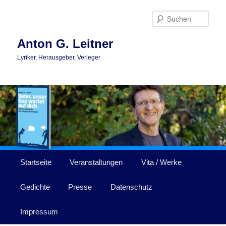
Zum
Zum
primären
sekundären
Such
Inhalt
Inhalt
springen
springen
Anton G. Leitner
Lyriker, Herausgeber, Verleger
Hauptmenü
Startseite
Veranstaltungen
Vita / Werke
Gedichte
Presse
Datenschutz
Impressum