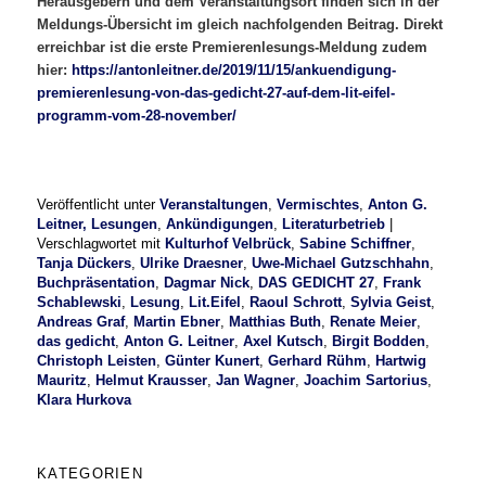
Herausgebern und dem Veranstaltungsort finden sich in der
Meldungs-Übersicht im gleich nachfolgenden Beitrag. Direkt
erreichbar ist die erste Premierenlesungs-Meldung zudem
hier:
https://antonleitner.de/2019/11/15/ankuendigung-
premierenlesung-von-das-gedicht-27-auf-dem-lit-eifel-
programm-vom-28-november/
Veröffentlicht unter
Veranstaltungen
,
Vermischtes
,
Anton G.
Leitner, Lesungen
,
Ankündigungen
,
Literaturbetrieb
|
Verschlagwortet mit
Kulturhof Velbrück
,
Sabine Schiffner
,
Tanja Dückers
,
Ulrike Draesner
,
Uwe-Michael Gutzschhahn
,
Buchpräsentation
,
Dagmar Nick
,
DAS GEDICHT 27
,
Frank
Schablewski
,
Lesung
,
Lit.Eifel
,
Raoul Schrott
,
Sylvia Geist
,
Andreas Graf
,
Martin Ebner
,
Matthias Buth
,
Renate Meier
,
das gedicht
,
Anton G. Leitner
,
Axel Kutsch
,
Birgit Bodden
,
Christoph Leisten
,
Günter Kunert
,
Gerhard Rühm
,
Hartwig
Mauritz
,
Helmut Krausser
,
Jan Wagner
,
Joachim Sartorius
,
Klara Hurkova
KATEGORIEN