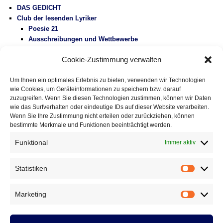
DAS GEDICHT
Club der lesenden Lyriker
Poesie 21
Ausschreibungen und Wettbewerbe
Literaturbetrieb
Cookie-Zustimmung verwalten
Protest
Fluglärm
Um Ihnen ein optimales Erlebnis zu bieten, verwenden wir Technologien
Gesundheitspolitik
wie Cookies, um Geräteinformationen zu speichern bzw. darauf
Vermischtes
zuzugreifen. Wenn Sie diesen Technologien zustimmen, können wir Daten
wie das Surfverhalten oder eindeutige IDs auf dieser Website verarbeiten.
Wenn Sie Ihre Zustimmung nicht erteilen oder zurückziehen, können
DAS GEDICHT BLOG
bestimmte Merkmale und Funktionen beeinträchtigt werden.
Im babylonischen Süden der Lyrik, Folge 127: » El ojo de
Celan – Das Auge von Celan« von Susana Szwarc
Funktional
Immer aktiv
(Argentinien)
5. August 2026
Eingestreute Gedichte: »haiku-gebet« von Fitzgerald Kusz
2.
Statistiken
Statistik
August 2026
Gedichte mit Tradition, Folge 336: »Der Beutelteufel« von
Marketing
Achim Raven
31. Juli 2026
Marketin
ARCHIV