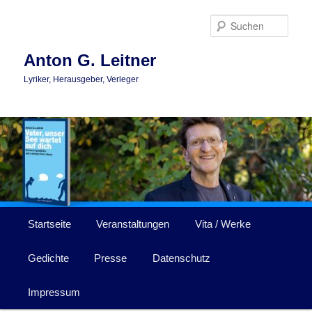
Zum
Zum
primären
sekundären
Such
Inhalt
Inhalt
springen
springen
Anton G. Leitner
Lyriker, Herausgeber, Verleger
Hauptmenü
Startseite
Veranstaltungen
Vita / Werke
Gedichte
Presse
Datenschutz
Impressum