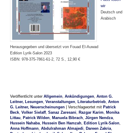
wir
Deutsch und
Arabisch
Herausgegeben und übersetzt von Fouad El-Auwad
Edition Lyrik-Salon 2023
ISBN: 978-375-7861-61-2, 72 S., 12,90 €
Veröffentlicht unter
Allgemein
,
Ankündigungen
,
Anton G.
Leitner, Lesungen
,
Veranstaltungen
,
Literaturbetrieb
,
Anton
G. Leitner, Neuerscheinungen
|
Verschlagwortet mit
Patrick
Beck
,
Volker Sielaff
,
Sanaz Zaresani
,
Razgar Karim
,
Monika
Littau
,
Patrick Wilden
,
Manuela Bibrach
,
Jürgen Nendza
,
Hussein Nahaba
,
Hussein Ben Hamzah
,
Edition Lyrik-Salon
,
Anna Hoffmann
,
Abdulrahman Almajedi
,
Dareen Zakria
,