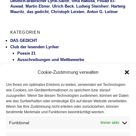
Deutsch-arabischer Lyrik-Salon
,
Ilma Rakusa
,
Fouad El-
Auwad
,
Martin Ebner
,
Ulrich Beck
,
Ludwig Steinherr
,
Hartwig
Mauritz
,
das gedicht
,
Christoph Leisten
,
Anton G. Leitner
KATEGORIEN
DAS GEDICHT
Club der lesenden Lyriker
Poesie 21
Ausschreibungen und Wettbewerbe
Literaturbetrieb
Cookie-Zustimmung verwalten
Protest
Fluglärm
Um Ihnen ein optimales Erlebnis zu bieten, verwenden wir Technologien
Gesundheitspolitik
wie Cookies, um Geräteinformationen zu speichern bzw. darauf
Vermischtes
zuzugreifen. Wenn Sie diesen Technologien zustimmen, können wir Daten
wie das Surfverhalten oder eindeutige IDs auf dieser Website verarbeiten.
Wenn Sie Ihre Zustimmung nicht erteilen oder zurückziehen, können
DAS GEDICHT BLOG
bestimmte Merkmale und Funktionen beeinträchtigt werden.
Im babylonischen Süden der Lyrik, Folge 127: » El ojo de
Celan – Das Auge von Celan« von Susana Szwarc
Funktional
Immer aktiv
(Argentinien)
5. August 2026
Eingestreute Gedichte: »haiku-gebet« von Fitzgerald Kusz
2.