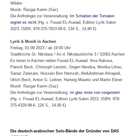
Wilden
Musik: Razgar Karim (Saz)
Die Anthologie zur Veranstaltung:
Im Schatten der Tomaten
regnet es nicht
(Hg. v. Fouad EL-Auwad, Edition Lyrik-Salon
2023, ISBN: 978-375-7823-08-5, 134 S., 14,90 €)
Lyrik & Musik in Aachen
Freitag, 01.09.2023 / ab 19:00 Uhr
Stadtkirche St. Nikolaus / An d. Nikolauskirche 3 / 52062 Aachen
Es lesen in Aachen neben Fouad EL-Auwad: Ilma Rakusa,
Patrick Beck, Christoph Leisten, Jürgen Nendza, Monika Littau,
Sanaz Zaresani, Hussein Ben Hamzah, Abdulrahman Almajedi,
Ulrich Beck, Anton G. Leitner, Hartwig Mauritz und Martin Ebner
Musik: Razgar Karim (Saz)
Die Anthologie zur Veranstaltung:
im glas reste von vorgestern
(Hg. v. Fouad EL-Auwad, Edition Lyrik-Salon 2023, ISBN: 978-
375-4329-98-6, 126 S., 14,90 €)
Die deutsch-arabischen Solo-Bände der Gründer von DAS