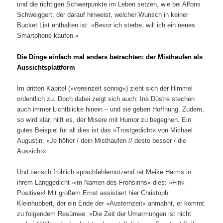
und die richtigen Schwerpunkte im Leben setzen, wie bei Alfons
Schweiggert, der darauf hinweist, welcher Wunsch in keiner
Bucket List enthalten ist: »Bevor ich sterbe, will ich ein neues
Smartphone kaufen.«
Die Dinge einfach mal anders betrachten: der Misthaufen als
Aussichtsplattform
Im dritten Kapitel (»vereinzelt sonnig«) zieht sich der Himmel
ordentlich zu. Doch dabei zeigt sich auch: Ins Düstre stechen
auch immer Lichtblicke hinein – und sie geben Hoffnung. Zudem,
so wird klar, hilft es, der Misere mit Humor zu begegnen. Ein
gutes Beispiel für all dies ist das »Trostgedicht« von Michael
Augustin: »Je höher / dein Misthaufen // desto besser / die
Aussicht«.
Und tierisch fröhlich sprachfehlernutzend rät Meike Harms in
ihrem Langgedicht »im Namen des Frohsinns« dies: »Fink
Positive«! Mit großem Ernst assistiert hier Christoph
Kleinhubbert, der ein Ende der »Austernzeit« anmahnt, er kommt
zu folgendem Resümee: »Die Zeit der Umarmungen ist nicht