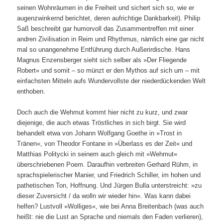
seinen Wohnräumen in die Freiheit und sichert sich so, wie er
augenzwinkernd berichtet, deren aufrichtige Dankbarkeit). Philip
Saß beschreibt gar humorvoll das Zusammentreffen mit einer
andren Zivilisation in Reim und Rhythmus, nämlich eine gar nicht
mal so unangenehme Entführung durch Außerirdische. Hans
Magnus Enzensberger sieht sich selber als »Der Fliegende
Robert« und somit – so münzt er den Mythos auf sich um – mit
einfachsten Mitteln aufs Wundervollste der niederdückenden Welt
enthoben.
Doch auch die Wehmut kommt hier nicht zu kurz, und zwar
diejenige, die auch etwas Tröstliches in sich birgt. Sie wird
behandelt etwa von Johann Wolfgang Goethe in »Trost in
Tränen«, von Theodor Fontane in »Überlass es der Zeit« und
Matthias Politycki in seinem auch gleich mit »Wehmut«
überschriebenen Poem. Daraufhin verbreiten Gerhard Rühm, in
sprachspielerischer Manier, und Friedrich Schiller, im hohen und
pathetischen Ton, Hoffnung. Und Jürgen Bulla unterstreicht: »zu
dieser Zuversicht / da wolln wir wieder hin«. Was kann dabei
helfen? Lustvoll »Wolliges«, wie bei Anna Breitenbach (was auch
heißt: nie die Lust an Sprache und niemals den Faden verlieren),