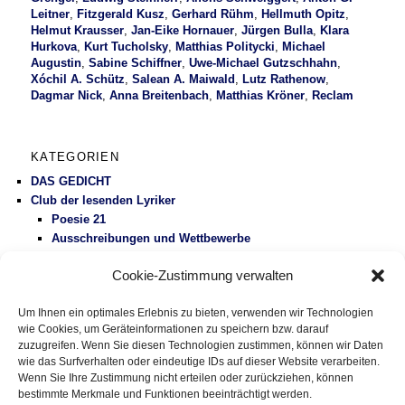
Leitner
,
Fitzgerald Kusz
,
Gerhard Rühm
,
Hellmuth Opitz
,
Helmut Krausser
,
Jan-Eike Hornauer
,
Jürgen Bulla
,
Klara
Hurkova
,
Kurt Tucholsky
,
Matthias Politycki
,
Michael
Augustin
,
Sabine Schiffner
,
Uwe-Michael Gutzschhahn
,
Xóchil A. Schütz
,
Salean A. Maiwald
,
Lutz Rathenow
,
Dagmar Nick
,
Anna Breitenbach
,
Matthias Kröner
,
Reclam
KATEGORIEN
DAS GEDICHT
Club der lesenden Lyriker
Poesie 21
Ausschreibungen und Wettbewerbe
Literaturbetrieb
Cookie-Zustimmung verwalten
Protest
Fluglärm
Um Ihnen ein optimales Erlebnis zu bieten, verwenden wir Technologien
Gesundheitspolitik
wie Cookies, um Geräteinformationen zu speichern bzw. darauf
Vermischtes
zuzugreifen. Wenn Sie diesen Technologien zustimmen, können wir Daten
wie das Surfverhalten oder eindeutige IDs auf dieser Website verarbeiten.
Wenn Sie Ihre Zustimmung nicht erteilen oder zurückziehen, können
DAS GEDICHT BLOG
bestimmte Merkmale und Funktionen beeinträchtigt werden.