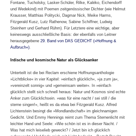
Fontane, Tucholsky, Lasker-Schüler, Rilke, Kaléko, Eichendorff
und Wedekind) mit Poemen zeitgenössischer Dichter (wie Helmut
Krausser, Matthias Politycki, Dagmar Nick, Meike Harms,
Fitzgerald Kusz, Lutz Rathenow, Sabine Schiffner, Ludwig
Steinherr und Gerhard Rühm). Für Letztere eine wichtige, aber
keineswegs ausschließliche Basis: der ebenfalls von Leitner
herausgegebene
29. Band von DAS GEDICHT (»Hoffnung &
Aufbruch«)
.
Irdische und kosmische Natur als Glücksanker
Unterteilt ist die bei Reclam erschiene Hoffnungsanthologie
»Lichtblicke« in vier Kapitel: »einfach glücklich«, »ja zum ja«,
»vereinzelt sonnig« und »gemeinsam weiter«. In »einfach
glücklich stellt sich schnell heraus: Natur und Kosmos sind echte
Anker zum Glücklichsein. »was für eine nacht / sei still / die
sterne singen!«, heißt es da etwa bei Fitzgerald Kusz. Alfred
Lichtenstein besingt die »Mondlandschaft« im gleichnamigen
Gedicht. Und Emmy Hennings reimt zum Thema Sternenlicht mit
leichter Hand und Seele: »Wie schön ist es in dieser Nacht. /
Was hat mich leiselieb geweckt? / Jetzt bin ich glücklich