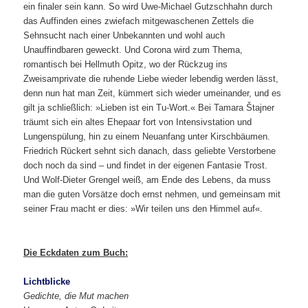
ein finaler sein kann. So wird Uwe-Michael Gutzschhahn durch
das Auffinden eines zwiefach mitgewaschenen Zettels die
Sehnsucht nach einer Unbekannten und wohl auch
Unauffindbaren geweckt. Und Corona wird zum Thema,
romantisch bei Hellmuth Opitz, wo der Rückzug ins
Zweisamprivate die ruhende Liebe wieder lebendig werden lässt,
denn nun hat man Zeit, kümmert sich wieder umeinander, und es
gilt ja schließlich: »Lieben ist ein Tu-Wort.« Bei Tamara Štajner
träumt sich ein altes Ehepaar fort von Intensivstation und
Lungenspülung, hin zu einem Neuanfang unter Kirschbäumen.
Friedrich Rückert sehnt sich danach, dass geliebte Verstorbene
doch noch da sind – und findet in der eigenen Fantasie Trost.
Und Wolf-Dieter Grengel weiß, am Ende des Lebens, da muss
man die guten Vorsätze doch ernst nehmen, und gemeinsam mit
seiner Frau macht er dies: »Wir teilen uns den Himmel auf«.
Die Eckdaten zum Buch:
Lichtblicke
Gedichte, die Mut machen