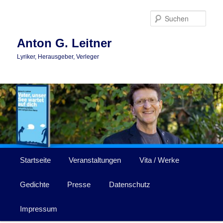
Zum
Zum
primären
sekundären
Such
Inhalt
Inhalt
springen
springen
Anton G. Leitner
Lyriker, Herausgeber, Verleger
Hauptmenü
Startseite
Veranstaltungen
Vita / Werke
Gedichte
Presse
Datenschutz
Impressum