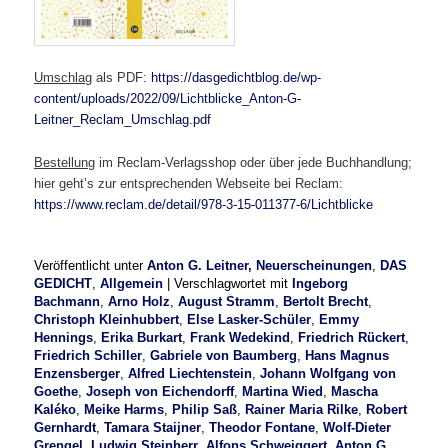
Umschlag
als PDF:
https://dasgedichtblog.de/wp-
content/uploads/2022/09/Lichtblicke_Anton-G-
Leitner_Reclam_Umschlag.pdf
Bestellung
im Reclam-Verlagsshop oder über jede Buchhandlung;
hier geht’s zur entsprechenden Webseite bei Reclam:
https://www.reclam.de/detail/978-3-15-011377-6/Lichtblicke
Veröffentlicht unter
Anton G. Leitner, Neuerscheinungen
,
DAS
GEDICHT
,
Allgemein
|
Verschlagwortet mit
Ingeborg
Bachmann
,
Arno Holz
,
August Stramm
,
Bertolt Brecht
,
Christoph Kleinhubbert
,
Else Lasker-Schüler
,
Emmy
Hennings
,
Erika Burkart
,
Frank Wedekind
,
Friedrich Rückert
,
Friedrich Schiller
,
Gabriele von Baumberg
,
Hans Magnus
Enzensberger
,
Alfred Liechtenstein
,
Johann Wolfgang von
Goethe
,
Joseph von Eichendorff
,
Martina Wied
,
Mascha
Kaléko
,
Meike Harms
,
Philip Saß
,
Rainer Maria Rilke
,
Robert
Gernhardt
,
Tamara Staijner
,
Theodor Fontane
,
Wolf-Dieter
Grengel
,
Ludwig Steinherr
,
Alfons Schweiggert
,
Anton G.