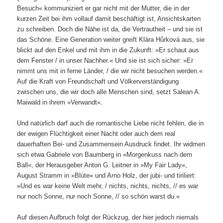
Besuch« kommuniziert er gar nicht mit der Mutter, die in der
kurzen Zeit bei ihm vollauf damit beschäftigt ist, Ansichtskarten
zu schreiben. Doch die Nähe ist da, die Vertrautheit – und sie ist
das Schöne. Eine Generation weiter greift Klára Hůrková aus, sie
blickt auf den Enkel und mit ihm in die Zukunft: »Er schaut aus
dem Fenster / in unser Nachher.« Und sie ist sich sicher: »Er
nimmt uns mit in ferne Länder, / die wir nicht besuchen werden.«
Auf die Kraft von Freundschaft und Völkerverständigung
zwischen uns, die wir doch alle Menschen sind, setzt Salean A.
Maiwald in ihrem »Verwandt«.
Und natürlich darf auch die romantische Liebe nicht fehlen, die in
der ewigen Flüchtigkeit einer Nacht oder auch dem real
dauerhaften Bei- und Zusammensein Ausdruck findet. Ihr widmen
sich etwa Gabriele von Baumberg in »Morgenkuss nach dem
Ball«, der Herausgeber Anton G. Leitner in »My Fair Lady«,
August Stramm in »Blüte« und Arno Holz, der jubi- und tiriliert:
»Und es war keine Welt mehr, / nichts, nichts, nichts, // es war
nur noch Sonne, nur noch Sonne, // so schön warst du.«
Auf diesen Aufbruch folgt der Rückzug, der hier jedoch niemals