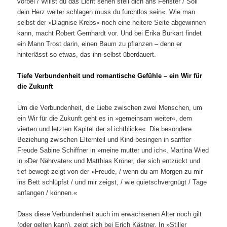
vorbei / Willst du das Licht sehen stell dich ans Fenster / Soll
dein Herz weiter schlagen muss du furchtlos sein«. Wie man
selbst der »Diagnise Krebs« noch eine heitere Seite abgewinnen
kann, macht Robert Gernhardt vor. Und bei Erika Burkart findet
ein Mann Trost darin, einen Baum zu pflanzen – denn er
hinterlässt so etwas, das ihn selbst überdauert.
Tiefe Verbundenheit und romantische Gefühle – ein Wir für
die Zukunft
Um die Verbundenheit, die Liebe zwischen zwei Menschen, um
ein Wir für die Zukunft geht es in »gemeinsam weiter«, dem
vierten und letzten Kapitel der »Lichtblicke«. Die besondere
Beziehung zwischen Elternteil und Kind besingen in sanfter
Freude Sabine Schiffner in »meine mutter und ich«, Martina Wied
in »Der Nährvater« und Matthias Kröner, der sich entzückt und
tief bewegt zeigt von der »Freude, / wenn du am Morgen zu mir
ins Bett schlüpfst / und mir zeigst, / wie quietschvergnügt / Tage
anfangen / können.«
Dass diese Verbundenheit auch im erwachsenen Alter noch gilt
(oder gelten kann), zeigt sich bei Erich Kästner. In »Stiller