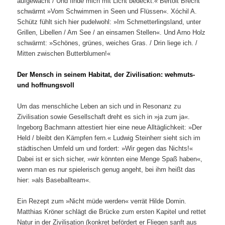
aufgewacht / Und finde mich mit Licht bedeckt.« Bertolt Brecht
schwärmt »Vom Schwimmen in Seen und Flüssen«. Xóchil A.
Schütz fühlt sich hier pudelwohl: »Im Schmetterlingsland, unter
Grillen, Libellen / Am See / an einsamen Stellen«. Und Arno Holz
schwärmt: »Schönes, grünes, weiches Gras. / Drin liege ich. /
Mitten zwischen Butterblumen!«
Der Mensch in seinem Habitat, der Zivilisation: wehmuts-
und hoffnungsvoll
Um das menschliche Leben an sich und in Resonanz zu
Zivilisation sowie Gesellschaft dreht es sich in »ja zum ja«.
Ingeborg Bachmann attestiert hier eine neue Alltäglichkeit: »Der
Held / bleibt den Kämpfen fern.« Ludwig Steinherr sieht sich im
städtischen Umfeld um und fordert: »Wir gegen das Nichts!«
Dabei ist er sich sicher, »wir könnten eine Menge Spaß haben«,
wenn man es nur spielerisch genug angeht, bei ihm heißt das
hier: »als Baseballteam«.
Ein Rezept zum »Nicht müde werden« verrät Hilde Domin.
Matthias Kröner schlägt die Brücke zum ersten Kapitel und rettet
Natur in der Zivilisation (konkret befördert er Fliegen sanft aus