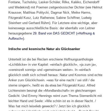
Fontane, Tucholsky, Lasker-Schüler, Rilke, Kaléko, Eichendorff
und Wedekind) mit Poemen zeitgenössischer Dichter (wie Helmut
Krausser, Matthias Politycki, Dagmar Nick, Meike Harms,
Fitzgerald Kusz, Lutz Rathenow, Sabine Schiffner, Ludwig
Steinherr und Gerhard Rühm). Für Letztere eine wichtige, aber
keineswegs ausschließliche Basis: der ebenfalls von Leitner
herausgegebene
29. Band von DAS GEDICHT (»Hoffnung &
Aufbruch«)
.
Irdische und kosmische Natur als Glücksanker
Unterteilt ist die bei Reclam erschiene Hoffnungsanthologie
»Lichtblicke« in vier Kapitel: »einfach glücklich«, »ja zum ja«,
»vereinzelt sonnig« und »gemeinsam weiter«. In »einfach
glücklich stellt sich schnell heraus: Natur und Kosmos sind echte
Anker zum Glücklichsein. »was für eine nacht / sei still / die
sterne singen!«, heißt es da etwa bei Fitzgerald Kusz. Alfred
Lichtenstein besingt die »Mondlandschaft« im gleichnamigen
Gedicht. Und Emmy Hennings reimt zum Thema Sternenlicht mit
leichter Hand und Seele: »Wie schön ist es in dieser Nacht. /
Was hat mich leiselieb geweckt? / Jetzt bin ich glücklich