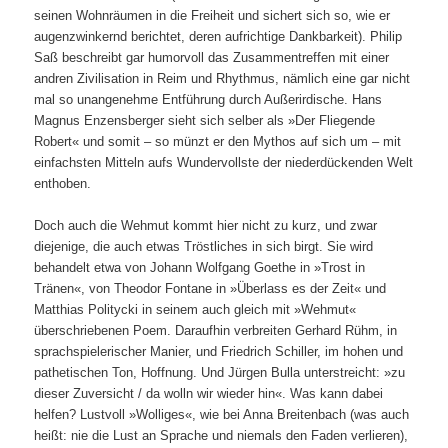
seinen Wohnräumen in die Freiheit und sichert sich so, wie er
augenzwinkernd berichtet, deren aufrichtige Dankbarkeit). Philip
Saß beschreibt gar humorvoll das Zusammentreffen mit einer
andren Zivilisation in Reim und Rhythmus, nämlich eine gar nicht
mal so unangenehme Entführung durch Außerirdische. Hans
Magnus Enzensberger sieht sich selber als »Der Fliegende
Robert« und somit – so münzt er den Mythos auf sich um – mit
einfachsten Mitteln aufs Wundervollste der niederdückenden Welt
enthoben.
Doch auch die Wehmut kommt hier nicht zu kurz, und zwar
diejenige, die auch etwas Tröstliches in sich birgt. Sie wird
behandelt etwa von Johann Wolfgang Goethe in »Trost in
Tränen«, von Theodor Fontane in »Überlass es der Zeit« und
Matthias Politycki in seinem auch gleich mit »Wehmut«
überschriebenen Poem. Daraufhin verbreiten Gerhard Rühm, in
sprachspielerischer Manier, und Friedrich Schiller, im hohen und
pathetischen Ton, Hoffnung. Und Jürgen Bulla unterstreicht: »zu
dieser Zuversicht / da wolln wir wieder hin«. Was kann dabei
helfen? Lustvoll »Wolliges«, wie bei Anna Breitenbach (was auch
heißt: nie die Lust an Sprache und niemals den Faden verlieren),