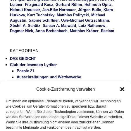
Leitner
,
Fitzgerald Kusz
,
Gerhard Rühm
,
Hellmuth Opitz
,
Helmut Krausser
,
Jan-Eike Hornauer
,
Jürgen Bulla
,
Klara
Hurkova
,
Kurt Tucholsky
,
Matthias Politycki
,
Michael
Augustin
,
Sabine Schiffner
,
Uwe-Michael Gutzschhahn
,
Xóchil A. Schütz
,
Salean A. Maiwald
,
Lutz Rathenow
,
Dagmar Nick
,
Anna Breitenbach
,
Matthias Kröner
,
Reclam
KATEGORIEN
DAS GEDICHT
Club der lesenden Lyriker
Poesie 21
Ausschreibungen und Wettbewerbe
Literaturbetrieb
Cookie-Zustimmung verwalten
Protest
Fluglärm
Um Ihnen ein optimales Erlebnis zu bieten, verwenden wir Technologien
Gesundheitspolitik
wie Cookies, um Geräteinformationen zu speichern bzw. darauf
Vermischtes
zuzugreifen. Wenn Sie diesen Technologien zustimmen, können wir Daten
wie das Surfverhalten oder eindeutige IDs auf dieser Website verarbeiten.
Wenn Sie Ihre Zustimmung nicht erteilen oder zurückziehen, können
DAS GEDICHT BLOG
bestimmte Merkmale und Funktionen beeinträchtigt werden.