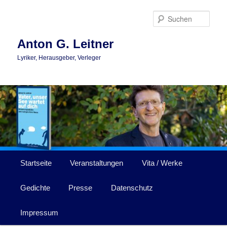
Zum
Zum
primären
sekundären
Such
Inhalt
Inhalt
springen
springen
Anton G. Leitner
Lyriker, Herausgeber, Verleger
Hauptmenü
Startseite
Veranstaltungen
Vita / Werke
Gedichte
Presse
Datenschutz
Impressum