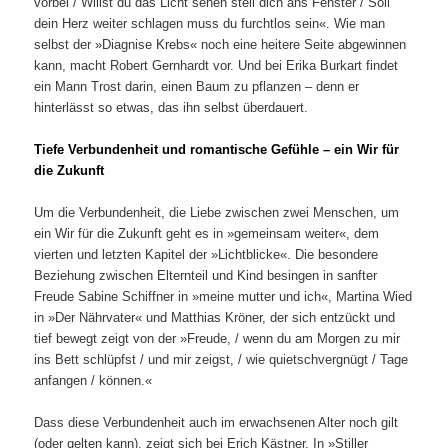
vorbei / Willst du das Licht sehen stell dich ans Fenster / Soll
dein Herz weiter schlagen muss du furchtlos sein«. Wie man
selbst der »Diagnise Krebs« noch eine heitere Seite abgewinnen
kann, macht Robert Gernhardt vor. Und bei Erika Burkart findet
ein Mann Trost darin, einen Baum zu pflanzen – denn er
hinterlässt so etwas, das ihn selbst überdauert.
Tiefe Verbundenheit und romantische Gefühle – ein Wir für
die Zukunft
Um die Verbundenheit, die Liebe zwischen zwei Menschen, um
ein Wir für die Zukunft geht es in »gemeinsam weiter«, dem
vierten und letzten Kapitel der »Lichtblicke«. Die besondere
Beziehung zwischen Elternteil und Kind besingen in sanfter
Freude Sabine Schiffner in »meine mutter und ich«, Martina Wied
in »Der Nährvater« und Matthias Kröner, der sich entzückt und
tief bewegt zeigt von der »Freude, / wenn du am Morgen zu mir
ins Bett schlüpfst / und mir zeigst, / wie quietschvergnügt / Tage
anfangen / können.«
Dass diese Verbundenheit auch im erwachsenen Alter noch gilt
(oder gelten kann), zeigt sich bei Erich Kästner. In »Stiller