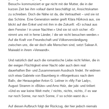
Besuch« kommuniziert er gar nicht mit der Mutter, die in der
kurzen Zeit bei ihm vollauf damit beschäftigt ist, Ansichtskarten
zu schreiben. Doch die Nähe ist da, die Vertrautheit – und sie ist
das Schöne. Eine Generation weiter greift Klára Hůrková aus, sie
blickt auf den Enkel und mit ihm in die Zukunft: »Er schaut aus
dem Fenster / in unser Nachher.« Und sie ist sich sicher: »Er
nimmt uns mit in ferne Länder, / die wir nicht besuchen werden.«
Auf die Kraft von Freundschaft und Völkerverständigung
zwischen uns, die wir doch alle Menschen sind, setzt Salean A.
Maiwald in ihrem »Verwandt«.
Und natürlich darf auch die romantische Liebe nicht fehlen, die in
der ewigen Flüchtigkeit einer Nacht oder auch dem real
dauerhaften Bei- und Zusammensein Ausdruck findet. Ihr widmen
sich etwa Gabriele von Baumberg in »Morgenkuss nach dem
Ball«, der Herausgeber Anton G. Leitner in »My Fair Lady«,
August Stramm in »Blüte« und Arno Holz, der jubi- und tiriliert:
»Und es war keine Welt mehr, / nichts, nichts, nichts, // es war
nur noch Sonne, nur noch Sonne, // so schön warst du.«
Auf diesen Aufbruch folgt der Rückzug, der hier jedoch niemals