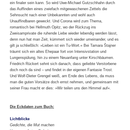
ein finaler sein kann. So wird Uwe-Michael Gutzschhahn durch
das Auffinden eines zwiefach mitgewaschenen Zettels die
Sehnsucht nach einer Unbekannten und wohl auch
Unauffindbaren geweckt. Und Corona wird zum Thema,
romantisch bei Hellmuth Opitz, wo der Rückzug ins
Zweisamprivate die ruhende Liebe wieder lebendig werden lässt,
denn nun hat man Zeit, kümmert sich wieder umeinander, und es
gilt ja schließlich: »Lieben ist ein Tu-Wort.« Bei Tamara Štajner
träumt sich ein altes Ehepaar fort von Intensivstation und
Lungenspülung, hin zu einem Neuanfang unter Kirschbäumen.
Friedrich Rückert sehnt sich danach, dass geliebte Verstorbene
doch noch da sind – und findet in der eigenen Fantasie Trost.
Und Wolf-Dieter Grengel weiß, am Ende des Lebens, da muss
man die guten Vorsätze doch ernst nehmen, und gemeinsam mit
seiner Frau macht er dies: »Wir teilen uns den Himmel auf«.
Die Eckdaten zum Buch:
Lichtblicke
Gedichte, die Mut machen