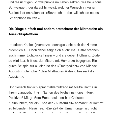
und die richtigen Schwerpunkte im Leben setzen, wie bei Alfons
Schweiggert, der darauf hinweist, welcher Wunsch in keiner
Bucket List enthalten ist: »Bevor ich sterbe, will ich ein neues
Smartphone kaufen.«
Die Dinge einfach mal anders betrachten: der Misthaufen als
Aussichtsplattform
Im dritten Kapitel (»vereinzelt sonnig«) zieht sich der Himmel
ordentlich zu. Doch dabei zeigt sich auch: Ins Düstre stechen
auch immer Lichtblicke hinein – und sie geben Hoffnung. Zudem,
so wird klar, hilft es, der Misere mit Humor zu begegnen. Ein
gutes Beispiel für all dies ist das »Trostgedicht« von Michael
Augustin: »Je höher / dein Misthaufen // desto besser / die
Aussicht«.
Und tierisch fröhlich sprachfehlernutzend rät Meike Harms in
ihrem Langgedicht »im Namen des Frohsinns« dies: »Fink
Positive«! Mit großem Ernst assistiert hier Christoph
Kleinhubbert, der ein Ende der »Austernzeit« anmahnt, er kommt
zu folgendem Resümee: »Die Zeit der Umarmungen ist nicht