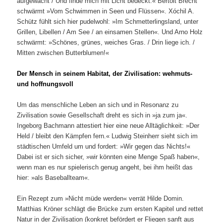
aufgewacht / Und finde mich mit Licht bedeckt.« Bertolt Brecht
schwärmt »Vom Schwimmen in Seen und Flüssen«. Xóchil A.
Schütz fühlt sich hier pudelwohl: »Im Schmetterlingsland, unter
Grillen, Libellen / Am See / an einsamen Stellen«. Und Arno Holz
schwärmt: »Schönes, grünes, weiches Gras. / Drin liege ich. /
Mitten zwischen Butterblumen!«
Der Mensch in seinem Habitat, der Zivilisation: wehmuts-
und hoffnungsvoll
Um das menschliche Leben an sich und in Resonanz zu
Zivilisation sowie Gesellschaft dreht es sich in »ja zum ja«.
Ingeborg Bachmann attestiert hier eine neue Alltäglichkeit: »Der
Held / bleibt den Kämpfen fern.« Ludwig Steinherr sieht sich im
städtischen Umfeld um und fordert: »Wir gegen das Nichts!«
Dabei ist er sich sicher, »wir könnten eine Menge Spaß haben«,
wenn man es nur spielerisch genug angeht, bei ihm heißt das
hier: »als Baseballteam«.
Ein Rezept zum »Nicht müde werden« verrät Hilde Domin.
Matthias Kröner schlägt die Brücke zum ersten Kapitel und rettet
Natur in der Zivilisation (konkret befördert er Fliegen sanft aus