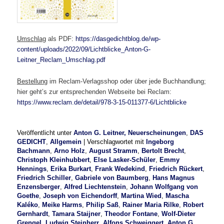
Umschlag
als PDF:
https://dasgedichtblog.de/wp-
content/uploads/2022/09/Lichtblicke_Anton-G-
Leitner_Reclam_Umschlag.pdf
Bestellung
im Reclam-Verlagsshop oder über jede Buchhandlung;
hier geht’s zur entsprechenden Webseite bei Reclam:
https://www.reclam.de/detail/978-3-15-011377-6/Lichtblicke
Veröffentlicht unter
Anton G. Leitner, Neuerscheinungen
,
DAS
GEDICHT
,
Allgemein
|
Verschlagwortet mit
Ingeborg
Bachmann
,
Arno Holz
,
August Stramm
,
Bertolt Brecht
,
Christoph Kleinhubbert
,
Else Lasker-Schüler
,
Emmy
Hennings
,
Erika Burkart
,
Frank Wedekind
,
Friedrich Rückert
,
Friedrich Schiller
,
Gabriele von Baumberg
,
Hans Magnus
Enzensberger
,
Alfred Liechtenstein
,
Johann Wolfgang von
Goethe
,
Joseph von Eichendorff
,
Martina Wied
,
Mascha
Kaléko
,
Meike Harms
,
Philip Saß
,
Rainer Maria Rilke
,
Robert
Gernhardt
,
Tamara Staijner
,
Theodor Fontane
,
Wolf-Dieter
Grengel
,
Ludwig Steinherr
,
Alfons Schweiggert
,
Anton G.