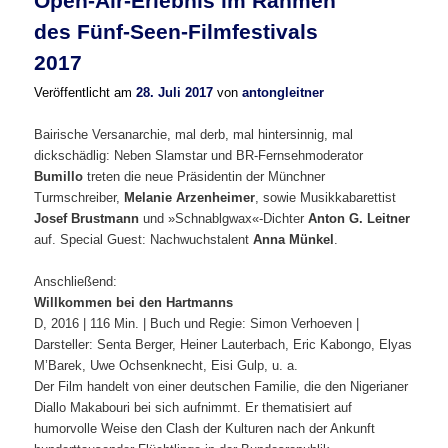
Open-Air-Erlebnis im Rahmen
des Fünf-Seen-Filmfestivals
2017
Veröffentlicht am
28. Juli 2017
von
antongleitner
Bairische Versanarchie, mal derb, mal hintersinnig, mal
dickschädlig: Neben Slamstar und BR-Fernsehmoderator
Bumillo
treten die neue Präsidentin der Münchner
Turmschreiber,
Melanie Arzenheimer
, sowie Musikkabarettist
Josef Brustmann
und »Schnablgwax«-Dichter
Anton G. Leitner
auf. Special Guest: Nachwuchstalent
Anna Münkel
.
Anschließend:
Willkommen bei den Hartmanns
D, 2016 | 116 Min. | Buch und Regie: Simon Verhoeven |
Darsteller: Senta Berger, Heiner Lauterbach, Eric Kabongo, Elyas
M’Barek, Uwe Ochsenknecht, Eisi Gulp, u. a.
Der Film handelt von einer deutschen Familie, die den Nigerianer
Diallo Makabouri bei sich aufnimmt. Er thematisiert auf
humorvolle Weise den Clash der Kulturen nach der Ankunft