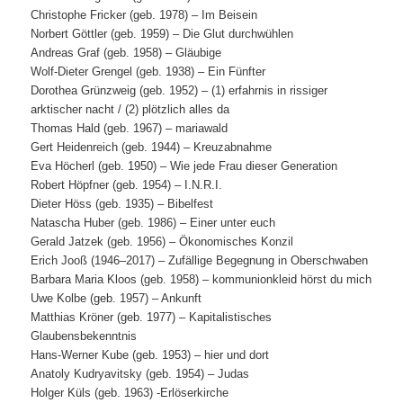
Christophe Fricker (geb. 1978) – Im Beisein
Norbert Göttler (geb. 1959) – Die Glut durchwühlen
Andreas Graf (geb. 1958) – Gläubige
Wolf-Dieter Grengel (geb. 1938) – Ein Fünfter
Dorothea Grünzweig (geb. 1952) – (1) erfahrnis in rissiger
arktischer nacht / (2) plötzlich alles da
Thomas Hald (geb. 1967) – mariawald
Gert Heidenreich (geb. 1944) – Kreuzabnahme
Eva Höcherl (geb. 1950) – Wie jede Frau dieser Generation
Robert Höpfner (geb. 1954) – I.N.R.I.
Dieter Höss (geb. 1935) – Bibelfest
Natascha Huber (geb. 1986) – Einer unter euch
Gerald Jatzek (geb. 1956) – Ökonomisches Konzil
Erich Jooß (1946–2017) – Zufällige Begegnung in Oberschwaben
Barbara Maria Kloos (geb. 1958) – kommunionkleid hörst du mich
Uwe Kolbe (geb. 1957) – Ankunft
Matthias Kröner (geb. 1977) – Kapitalistisches
Glaubensbekenntnis
Hans-Werner Kube (geb. 1953) – hier und dort
Anatoly Kudryavitsky (geb. 1954) – Judas
Holger Küls (geb. 1963) -Erlöserkirche