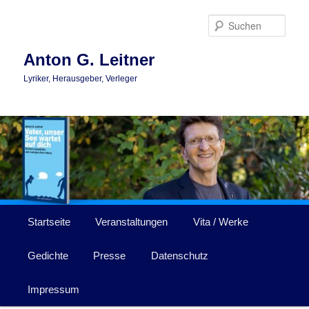
Zum
Zum
primären
sekundären
Such
Inhalt
Inhalt
springen
springen
Anton G. Leitner
Lyriker, Herausgeber, Verleger
Hauptmenü
Startseite
Veranstaltungen
Vita / Werke
Gedichte
Presse
Datenschutz
Impressum