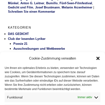
Münkel
,
Anton G. Leitner
,
Bumillo
,
Fünf-Seen-Filmfestival
,
Gedicht und Film
,
Josef Brustmann
,
Melanie Arzenheimer
|
Schreiben Sie einen Kommentar
KATEGORIEN
DAS GEDICHT
Club der lesenden Lyriker
Poesie 21
Ausschreibungen und Wettbewerbe
Literaturbetrieb
Cookie-Zustimmung verwalten
Protest
Fluglärm
Um Ihnen ein optimales Erlebnis zu bieten, verwenden wir Technologien
Gesundheitspolitik
wie Cookies, um Geräteinformationen zu speichern bzw. darauf
Vermischtes
zuzugreifen. Wenn Sie diesen Technologien zustimmen, können wir Daten
wie das Surfverhalten oder eindeutige IDs auf dieser Website verarbeiten.
Wenn Sie Ihre Zustimmung nicht erteilen oder zurückziehen, können
DAS GEDICHT BLOG
bestimmte Merkmale und Funktionen beeinträchtigt werden.
Im babylonischen Süden der Lyrik, Folge 127: » El ojo de
Celan – Das Auge von Celan« von Susana Szwarc
Funktional
Immer aktiv
(Argentinien)
5. August 2026