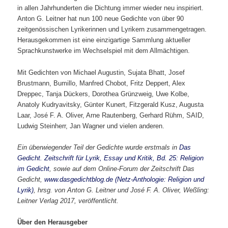
in allen Jahrhunderten die Dichtung immer wieder neu inspiriert.
Anton G. Leitner hat nun 100 neue Gedichte von über 90
zeitgenössischen Lyrikerinnen und Lyrikern zusammengetragen.
Herausgekommen ist eine einzigartige Sammlung aktueller
Sprachkunstwerke im Wechselspiel mit dem Allmächtigen.
Mit Gedichten von Michael Augustin, Sujata Bhatt, Josef
Brustmann, Bumillo, Manfred Chobot, Fritz Deppert, Alex
Dreppec, Tanja Dückers, Dorothea Grünzweig, Uwe Kolbe,
Anatoly Kudryavitsky, Günter Kunert, Fitzgerald Kusz, Augusta
Laar, José F. A. Oliver, Arne Rautenberg, Gerhard Rühm, SAID,
Ludwig Steinherr, Jan Wagner und vielen anderen.
Ein überwiegender Teil der Gedichte wurde erstmals in
Das
Gedicht. Zeitschrift für Lyrik, Essay und Kritik, Bd. 25: Religion
im Gedicht
, sowie auf dem Online-Forum der Zeitschrift Das
Gedicht,
www.dasgedichtblog.de (Netz-Anthologie: Religion und
Lyrik)
, hrsg. von Anton G. Leitner und José F. A. Oliver, Weßling:
Leitner Verlag 2017, veröffentlicht.
Über den Herausgeber