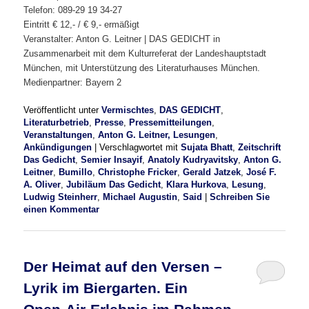
Telefon: 089-29 19 34-27
Eintritt € 12,- / € 9,- ermäßigt
Veranstalter: Anton G. Leitner | DAS GEDICHT in
Zusammenarbeit mit dem Kulturreferat der Landeshauptstadt
München, mit Unterstützung des Literaturhauses München.
Medienpartner: Bayern 2
Veröffentlicht unter
Vermischtes
,
DAS GEDICHT
,
Literaturbetrieb
,
Presse
,
Pressemitteilungen
,
Veranstaltungen
,
Anton G. Leitner, Lesungen
,
Ankündigungen
|
Verschlagwortet mit
Sujata Bhatt
,
Zeitschrift
Das Gedicht
,
Semier Insayif
,
Anatoly Kudryavitsky
,
Anton G.
Leitner
,
Bumillo
,
Christophe Fricker
,
Gerald Jatzek
,
José F.
A. Oliver
,
Jubiläum Das Gedicht
,
Klara Hurkova
,
Lesung
,
Ludwig Steinherr
,
Michael Augustin
,
Said
|
Schreiben Sie
einen Kommentar
Der Heimat auf den Versen –
Lyrik im Biergarten. Ein