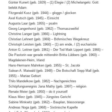
Günter Kunert (geb. 1929) – (1) Elegie / (2) Michelangelo: Gott
belebt Adam
Fitzgerald Kusz (geb. 1944) – gloggn / glocken
Axel Kutsch (geb. 1945) – Einsicht
Augusta Laar (geb. 1955) – psalm
Georg Langenhorst (geb. 1962) – Thomaszweifel
Christine Langer (geb. 1966) – Lightning
Christian Lehnert (geb. 1969) – Böhmisches Wegekreuz
Christoph Leisten (geb. 1960) – (1) am ende, / (2) eucharistie
Anton G. Leitner (geb. 1961) – Der Tod Maik Lippert (geb. 1966) –
Die Pastorin war gerade mittendrin Britta Lübbers (geb. 1960) –
Magdalenen-Heim, Irland
Hans-Hermann Mahnken (geb. 1955) – St. Jacobi
Salean A. Maiwald (geb. 1948) – Die Botschaft Sepp Mall (geb.
1955) – Mariae Geburt
Thilo Mandelkow (geb. 1982) – Nachgereichtes
Schöpfungsereignis Jana Mathy (geb. 1997) – religion
Renate Meier (geb. 1950) – do it yourself
Klaus Merz (geb. 1945) – Jüngstes Gericht
Sabine Minkwitz (geb. 1962) – Bauplan, blassorange
Andreas Noga (geb. 1968) – Sixtinische Kapelle