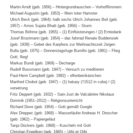
Martin Arndt (geb. 1956) – Hintergrundrauschen – Vorhofflimmern
Michael Augustin (geb. 1953) – Mein toter Hamster
Ulrich Beck (geb. 1964)- halb sechs Ulrich Johannes Beil (geb.
1957) – Amos Sujata Bhatt (geb. 1956) – Sturm
Thomas Böhme (geb. 1955) – (1) Einflüsterungen / (2) Erntedank
Josef Brustmann (geb. 1954) – das fahrrad Renate Buddensiek
(geb. 1939) – Gebet des Karpfens zur Weihnachtszeit Jürgen
Bulla (geb. 1975) – Donnerstagsfuge Bumillo (geb. 1981) – Flieg
Gott, flieg!
Markus Bundi (geb. 1969) – Decharge
Rudolf Bussmann (geb. 1947) – Versuch zu meditieren
Paul-Henri Campbell (geb. 1982) – elfenbeinkästchen
Manfred Chobot (geb. 1947) – (1) hatuey (†1512 in cuba) / (2)
verwirrung
Fritz Deppert (geb. 1932) – Sain-Just de Valcabrère Nikolaus
Dominik (1951–2012) – Religionsunterricht
Richard Dove (geb. 1954) – Gott gemäß Google
Alex Dreppec (geb. 1968) – Wasserläufer Andreas H. Drescher
(geb. 1962) – Papiergeläut
Tanja Dückers (geb. 1968) – Kuscheln mit Gott
Christian Engelken (geb. 1965) – Urbi et Orbi