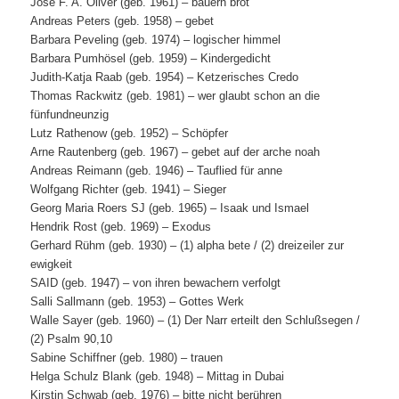
José F. A. Oliver (geb. 1961) – bauern brot
Andreas Peters (geb. 1958) – gebet
Barbara Peveling (geb. 1974) – logischer himmel
Barbara Pumhösel (geb. 1959) – Kindergedicht
Judith-Katja Raab (geb. 1954) – Ketzerisches Credo
Thomas Rackwitz (geb. 1981) – wer glaubt schon an die
fünfundneunzig
Lutz Rathenow (geb. 1952) – Schöpfer
Arne Rautenberg (geb. 1967) – gebet auf der arche noah
Andreas Reimann (geb. 1946) – Tauflied für anne
Wolfgang Richter (geb. 1941) – Sieger
Georg Maria Roers SJ (geb. 1965) – Isaak und Ismael
Hendrik Rost (geb. 1969) – Exodus
Gerhard Rühm (geb. 1930) – (1) alpha bete / (2) dreizeiler zur
ewigkeit
SAID (geb. 1947) – von ihren bewachern verfolgt
Salli Sallmann (geb. 1953) – Gottes Werk
Walle Sayer (geb. 1960) – (1) Der Narr erteilt den Schlußsegen /
(2) Psalm 90,10
Sabine Schiffner (geb. 1980) – trauen
Helga Schulz Blank (geb. 1948) – Mittag in Dubai
Kirstin Schwab (geb. 1976) – bitte nicht berühren