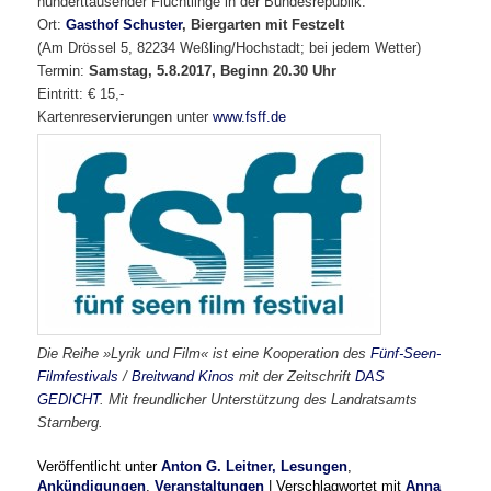
hunderttausender Flüchtlinge in der Bundesrepublik.
Ort:
Gasthof Schuster
, Biergarten mit Festzelt
(Am Drössel 5, 82234 Weßling/Hochstadt; bei jedem Wetter)
Termin:
Samstag, 5.8.2017, Beginn 20.30 Uhr
Eintritt: € 15,-
Kartenreservierungen unter
www.fsff.de
Die Reihe »Lyrik und Film« ist eine Kooperation des
Fünf-Seen-
Filmfestivals
/
Breitwand Kinos
mit der Zeitschrift
DAS
GEDICHT
. Mit freundlicher Unterstützung des Landratsamts
Starnberg.
Veröffentlicht unter
Anton G. Leitner, Lesungen
,
Ankündigungen
,
Veranstaltungen
|
Verschlagwortet mit
Anna