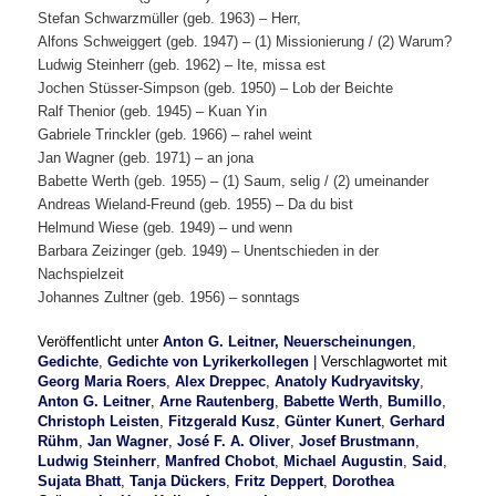
Stefan Schwarzmüller (geb. 1963) – Herr,
Alfons Schweiggert (geb. 1947) – (1) Missionierung / (2) Warum?
Ludwig Steinherr (geb. 1962) – Ite, missa est
Jochen Stüsser-Simpson (geb. 1950) – Lob der Beichte
Ralf Thenior (geb. 1945) – Kuan Yin
Gabriele Trinckler (geb. 1966) – rahel weint
Jan Wagner (geb. 1971) – an jona
Babette Werth (geb. 1955) – (1) Saum, selig / (2) umeinander
Andreas Wieland-Freund (geb. 1955) – Da du bist
Helmund Wiese (geb. 1949) – und wenn
Barbara Zeizinger (geb. 1949) – Unentschieden in der
Nachspielzeit
Johannes Zultner (geb. 1956) – sonntags
Veröffentlicht unter
Anton G. Leitner, Neuerscheinungen
,
Gedichte
,
Gedichte von Lyrikerkollegen
|
Verschlagwortet mit
Georg Maria Roers
,
Alex Dreppec
,
Anatoly Kudryavitsky
,
Anton G. Leitner
,
Arne Rautenberg
,
Babette Werth
,
Bumillo
,
Christoph Leisten
,
Fitzgerald Kusz
,
Günter Kunert
,
Gerhard
Rühm
,
Jan Wagner
,
José F. A. Oliver
,
Josef Brustmann
,
Ludwig Steinherr
,
Manfred Chobot
,
Michael Augustin
,
Said
,
Sujata Bhatt
,
Tanja Dückers
,
Fritz Deppert
,
Dorothea