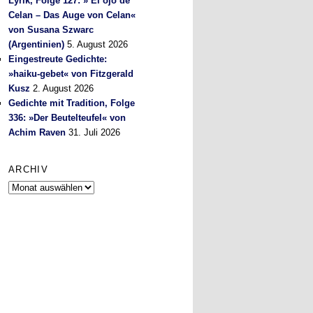
Lyrik, Folge 127: » El ojo de
Celan – Das Auge von Celan«
von Susana Szwarc
(Argentinien)
5. August 2026
Eingestreute Gedichte:
»haiku-gebet« von Fitzgerald
Kusz
2. August 2026
Gedichte mit Tradition, Folge
336: »Der Beutelteufel« von
Achim Raven
31. Juli 2026
ARCHIV
Archiv