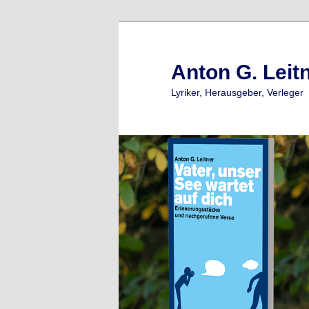
Zum
Zum
primären
sekundären
Inhalt
Inhalt
Anton G. Leit
springen
springen
Lyriker, Herausgeber, Verleger