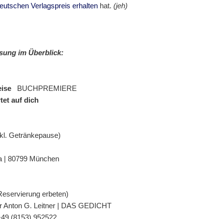
eutschen Verlagspreis erhalten
hat.
(jeh)
esung im
Überblick:
leise
BUCHPREMIERE
tet auf dich
nkl. Getränkepause)
3 a | 80799 München
Reservierung erbeten)
er Anton G. Leitner | DAS GEDICHT
 +49 (8153) 952522