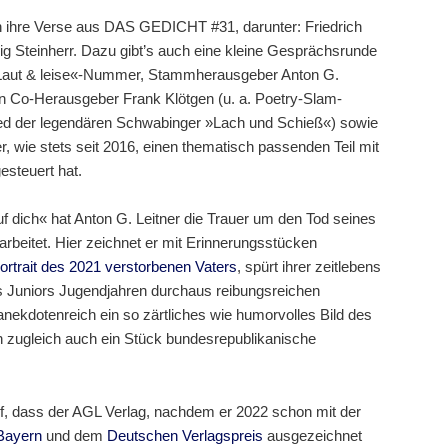
n ihre Verse aus DAS GEDICHT #31, darunter: Friedrich
ig Steinherr. Dazu gibt’s auch eine kleine Gesprächsrunde
»Laut & leise«-Nummer, Stammherausgeber Anton G.
en Co-Herausgeber Frank Klötgen (u. a. Poetry-Slam-
ed der legendären Schwabinger »Lach und Schieß«) sowie
 wie stets seit 2016, einen thematisch passenden Teil mit
gesteuert hat.
uf dich« hat Anton G. Leitner die Trauer um den Tod seines
rarbeitet. Hier zeichnet er mit Erinnerungsstücken
ortrait des 2021 verstorbenen Vaters
, spürt ihrer zeitlebens
s Juniors Jugendjahren durchaus reibungsreichen
nekdotenreich ein so zärtliches wie humorvolles Bild des
ch zugleich auch ein Stück bundesrepublikanische
, dass der AGL Verlag, nachdem er 2022 schon mit der
 Bayern
und dem
Deutschen Verlagspreis
ausgezeichnet