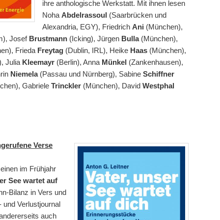
ihre anthologische Werkstatt. Mit ihnen lesen
Noha
Abdelrassoul
(Saarbrücken und
Alexandria, EGY), Friedrich
Ani
(München),
m), Josef
Brustmann
(Icking), Jürgen
Bulla
(München),
en), Frieda
Freytag
(Dublin, IRL), Heike
Haas
(München),
, Julia
Kleemayr
(Berlin), Anna
Münkel
(Zankenhausen),
rin
Niemela
(Passau und Nürnberg), Sabine
Schiffner
hen), Gabriele
Trinckler
(München), David
Westphal
gerufene Verse
seinen im Frühjahr
er See wartet auf
hn-Bilanz in Vers und
- und Verlustjournal
 andererseits auch