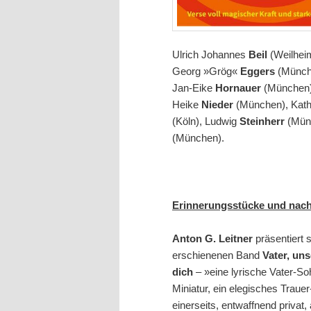
Ulrich Johannes
Beil
(Weilhei
Georg »Grög«
Eggers
(Münch
Jan-Eike
Hornauer
(München)
Heike
Nieder
(München), Kath
(Köln), Ludwig
Steinherr
(Münc
(München).
Erinnerungsstücke und nach
Anton G. Leitner
präsentiert 
erschienenen Band
Vater, uns
dich
– »eine lyrische Vater-So
Miniatur, ein elegisches Trauer
einerseits, entwaffnend privat,