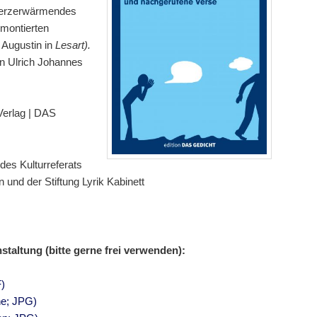
rherzerwärmendes
 montierten
 Augustin in
Lesart).
on Ulrich Johannes
 Verlag | DAS
des Kulturreferats
und der Stiftung Lyrik Kabinett
taltung (bitte gerne frei verwenden):
)
ne; JPG)