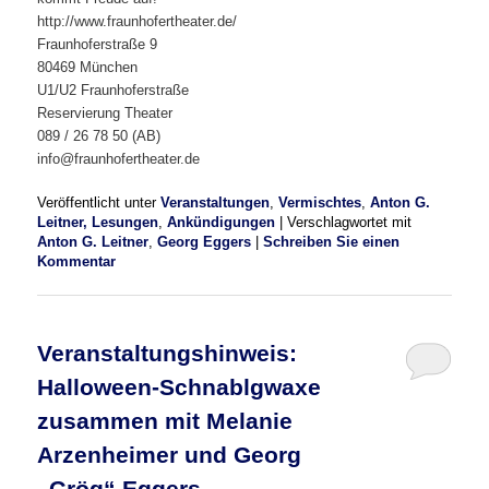
http://www.fraunhofertheater.de/
Fraunhoferstraße 9
80469 München
U1/U2 Fraunhoferstraße
Reservierung Theater
089 / 26 78 50 (AB)
info@fraunhofertheater.de
Veröffentlicht unter
Veranstaltungen
,
Vermischtes
,
Anton G.
Leitner, Lesungen
,
Ankündigungen
|
Verschlagwortet mit
Anton G. Leitner
,
Georg Eggers
|
Schreiben Sie einen
Kommentar
Veranstaltungshinweis:
Halloween-Schnablgwaxe
zusammen mit Melanie
Arzenheimer und Georg
„Grög“ Eggers