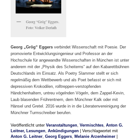
Georg “Grög” Eggers.
Foto: Volker Derlath
Georg „Grög“ Eggers
verbindet Wissenschaft mit Poesie. Der
promovierte Entwicklungsingenieur und Professor an der
Hochschule für angewandte Wissenschaften in München ist unter
anderem mit der „Physik des Scheiterns“ auf den Kabarettbühnen
Deutschlands im Einsatz. Als Poetry Slammer stellt er sich
regelmäßig dem Wettbewerb und als Poet befasst er sich mit
depressiven Krokodilen, rolltreppen-verstopfenden
Händchenhaltern, untreu vögelnden Vögeln, dem Zappel-Kevin,
Laub blasenden Frührentnern, dem Münchner Kalk oder mit
Hänsel und Gretel. 2016 wurde in in die Literatenvereinigung der
Münchner Turmschreiber berufen.
Veröffentlicht unter
Veranstaltungen
,
Vermischtes
,
Anton G.
Leitner, Lesungen
,
Ankündigungen
|
Verschlagwortet mit
Anton G. Leitner
,
Georg Eggers
,
Melanie Arzenheimer
|