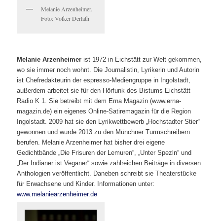
Melanie Arzenheimer.
Foto: Volker Derlath
Melanie Arzenheimer
ist 1972 in Eichstätt zur Welt gekommen,
wo sie immer noch wohnt. Die Journalistin, Lyrikerin und Autorin
ist Chefredakteurin der espresso-Mediengruppe in Ingolstadt,
außerdem arbeitet sie für den Hörfunk des Bistums Eichstätt
Radio K 1. Sie betreibt mit dem Erna Magazin (www.erna-
magazin.de) ein eigenes Online-Satiremagazin für die Region
Ingolstadt. 2009 hat sie den Lyrikwettbewerb „Hochstadter Stier“
gewonnen und wurde 2013 zu den Münchner Turmschreibern
berufen. Melanie Arzenheimer hat bisher drei eigene
Gedichtbände „Die Frisuren der Lemuren“, „Unter Spezln“ und
„Der Indianer ist Veganer“ sowie zahlreichen Beiträge in diversen
Anthologien veröffentlicht. Daneben schreibt sie Theaterstücke
für Erwachsene und Kinder. Informationen unter:
www.melaniearzenheimer.de