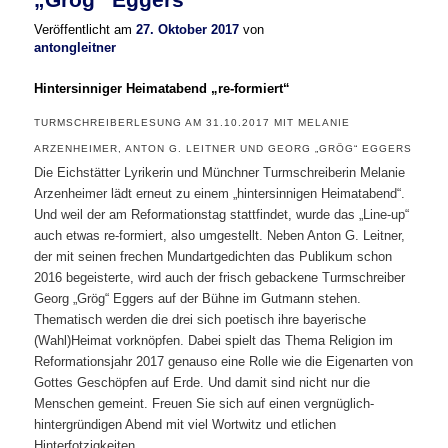
Veröffentlicht am
27. Oktober 2017
von
antongleitner
Hintersinniger Heimatabend „re-formiert“
TURMSCHREIBERLESUNG AM 31.10.2017 MIT MELANIE
ARZENHEIMER, ANTON G. LEITNER UND GEORG „GRÖG“ EGGERS
Die Eichstätter Lyrikerin und Münchner Turmschreiberin Melanie
Arzenheimer lädt erneut zu einem „hintersinnigen Heimatabend“.
Und weil der am Reformationstag stattfindet, wurde das „Line-up“
auch etwas re-formiert, also umgestellt. Neben Anton G. Leitner,
der mit seinen frechen Mundartgedichten das Publikum schon
2016 begeisterte, wird auch der frisch gebackene Turmschreiber
Georg „Grög“ Eggers auf der Bühne im Gutmann stehen.
Thematisch werden die drei sich poetisch ihre bayerische
(Wahl)Heimat vorknöpfen. Dabei spielt das Thema Religion im
Reformationsjahr 2017 genauso eine Rolle wie die Eigenarten von
Gottes Geschöpfen auf Erde. Und damit sind nicht nur die
Menschen gemeint. Freuen Sie sich auf einen vergnüglich-
hintergründigen Abend mit viel Wortwitz und etlichen
Hinterfotzigkeiten.