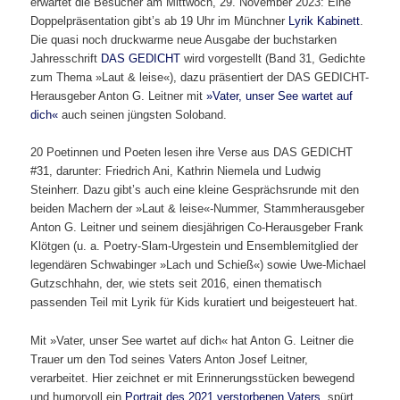
erwartet die Besucher am Mittwoch, 29. November 2023: Eine
Doppelpräsentation gibt’s ab 19 Uhr im Münchner
Lyrik Kabinett
.
Die quasi noch druckwarme neue Ausgabe der buchstarken
Jahresschrift
DAS GEDICHT
wird vorgestellt (Band 31, Gedichte
zum Thema »Laut & leise«), dazu präsentiert der DAS GEDICHT-
Herausgeber Anton G. Leitner mit
»Vater, unser See wartet auf
dich«
auch seinen jüngsten Soloband.
20 Poetinnen und Poeten lesen ihre Verse aus DAS GEDICHT
#31, darunter: Friedrich Ani, Kathrin Niemela und Ludwig
Steinherr. Dazu gibt’s auch eine kleine Gesprächsrunde mit den
beiden Machern der »Laut & leise«-Nummer, Stammherausgeber
Anton G. Leitner und seinem diesjährigen Co-Herausgeber Frank
Klötgen (u. a. Poetry-Slam-Urgestein und Ensemblemitglied der
legendären Schwabinger »Lach und Schieß«) sowie Uwe-Michael
Gutzschhahn, der, wie stets seit 2016, einen thematisch
passenden Teil mit Lyrik für Kids kuratiert und beigesteuert hat.
Mit »Vater, unser See wartet auf dich« hat Anton G. Leitner die
Trauer um den Tod seines Vaters Anton Josef Leitner,
verarbeitet. Hier zeichnet er mit Erinnerungsstücken bewegend
und humorvoll ein
Portrait des 2021 verstorbenen Vaters
, spürt