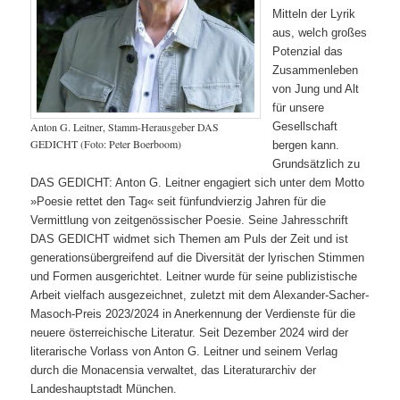
Mitteln der Lyrik
aus, welch großes
Potenzial das
Zusammenleben
von Jung und Alt
für unsere
Gesellschaft
Anton G. Leitner, Stamm-Herausgeber DAS
GEDICHT (Foto: Peter Boerboom)
bergen kann.
Grundsätzlich zu
DAS GEDICHT: Anton G. Leitner engagiert sich unter dem Motto
»Poesie rettet den Tag« seit fünfundvierzig Jahren für die
Vermittlung von zeitgenössischer Poesie. Seine Jahresschrift
DAS GEDICHT widmet sich Themen am Puls der Zeit und ist
generationsübergreifend auf die Diversität der lyrischen Stimmen
und Formen ausgerichtet. Leitner wurde für seine publizistische
Arbeit vielfach ausgezeichnet, zuletzt mit dem Alexander-Sacher-
Masoch-Preis 2023/2024 in Anerkennung der Verdienste für die
neuere österreichische Literatur. Seit Dezember 2024 wird der
literarische Vorlass von Anton G. Leitner und seinem Verlag
durch die Monacensia verwaltet, das Literaturarchiv der
Landeshauptstadt München.