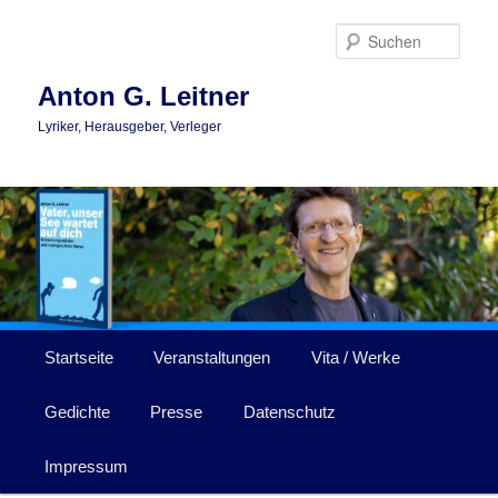
Zum
Zum
primären
sekundären
Such
Inhalt
Inhalt
springen
springen
Anton G. Leitner
Lyriker, Herausgeber, Verleger
Hauptmenü
Startseite
Veranstaltungen
Vita / Werke
Gedichte
Presse
Datenschutz
Impressum