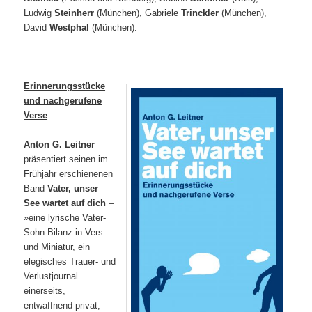
Ludwig
Steinherr
(München), Gabriele
Trinckler
(München),
David
Westphal
(München).
Erinnerungsstücke
und nachgerufene
Verse
Anton G. Leitner
präsentiert seinen im
Frühjahr erschienenen
Band
Vater, unser
See wartet auf dich
–
»eine lyrische Vater-
Sohn-Bilanz in Vers
und Miniatur, ein
elegisches Trauer- und
Verlustjournal
einerseits,
entwaffnend privat,