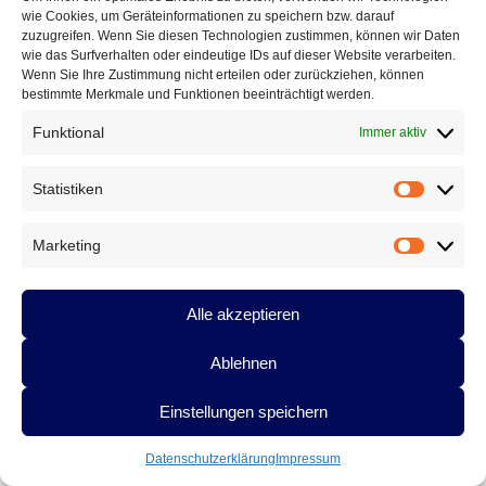
Lyrik. Aus der ganzen Bundesrepublik und aus Italien reisen 26
wie Cookies, um Geräteinformationen zu speichern bzw. darauf
Autorinnen und Autoren zum 7. Lyrikwettbewerb „Hochstadter
zuzugreifen. Wenn Sie diesen Technologien zustimmen, können wir Daten
wie das Surfverhalten oder eindeutige IDs auf dieser Website verarbeiten.
Stier“ nach Oberbayern. In diesem Jahr war der Andrang der
Wenn Sie Ihre Zustimmung nicht erteilen oder zurückziehen, können
Bewerber besonders groß und nicht alle Interessenten konnten
bestimmte Merkmale und Funktionen beeinträchtigt werden.
einen Startplatz ergattern. Die Kandidaten konkurrieren mit
jeweils einem Gedicht rund um die Elemente „Feuer, Wasser, Luft
Funktional
Immer aktiv
und Erde“ im Gasthof Schuster um den Publikums- sowie den
Jurypreis „Hochstadter Stier 2015“.
Statistiken
Statistik
Marketing
Marketin
Alle akzeptieren
Ablehnen
Einstellungen speichern
Datenschutzerklärung
Impressum
7. Hochstadter Stier 2015