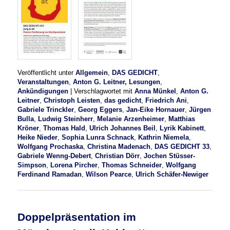
Veröffentlicht unter
Allgemein
,
DAS GEDICHT
,
Veranstaltungen
,
Anton G. Leitner, Lesungen
,
Ankündigungen
|
Verschlagwortet mit
Anna Münkel
,
Anton G.
Leitner
,
Christoph Leisten
,
das gedicht
,
Friedrich Ani
,
Gabriele Trinckler
,
Georg Eggers
,
Jan-Eike Hornauer
,
Jürgen
Bulla
,
Ludwig Steinherr
,
Melanie Arzenheimer
,
Matthias
Kröner
,
Thomas Hald
,
Ulrich Johannes Beil
,
Lyrik Kabinett
,
Heike Nieder
,
Sophia Lunra Schnack
,
Kathrin Niemela
,
Wolfgang Prochaska
,
Christina Madenach
,
DAS GEDICHT 33
,
Gabriele Wenng-Debert
,
Christian Dörr
,
Jochen Stüsser-
Simpson
,
Lorena Pircher
,
Thomas Schneider
,
Wolfgang
Ferdinand Ramadan
,
Wilson Pearce
,
Ulrich Schäfer-Newiger
Doppelpräsentation im