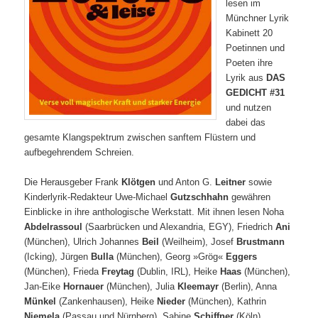
lesen im
Münchner Lyrik
Kabinett 20
Poetinnen und
Poeten ihre
Lyrik aus
DAS
GEDICHT #31
und nutzen
dabei das
gesamte Klangspektrum zwischen sanftem Flüstern und
aufbegehrendem Schreien.
Die Herausgeber Frank
Klötgen
und Anton G.
Leitner
sowie
Kinderlyrik-Redakteur Uwe-Michael
Gutzschhahn
gewähren
Einblicke in ihre anthologische Werkstatt. Mit ihnen lesen Noha
Abdelrassoul
(Saarbrücken und Alexandria, EGY), Friedrich
Ani
(München), Ulrich Johannes
Beil
(Weilheim), Josef
Brustmann
(Icking), Jürgen
Bulla
(München), Georg »Grög«
Eggers
(München), Frieda
Freytag
(Dublin, IRL), Heike
Haas
(München),
Jan-Eike
Hornauer
(München), Julia
Kleemayr
(Berlin), Anna
Münkel
(Zankenhausen), Heike
Nieder
(München), Kathrin
Niemela
(Passau und Nürnberg), Sabine
Schiffner
(Köln),