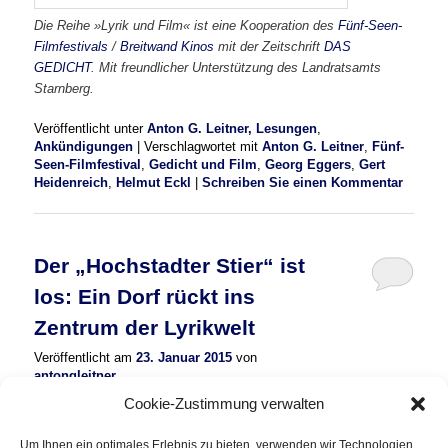
Die Reihe »Lyrik und Film« ist eine Kooperation des
Fünf-Seen-
Filmfestivals
/
Breitwand Kinos
mit der Zeitschrift
DAS
GEDICHT
. Mit freundlicher Unterstützung des Landratsamts
Starnberg.
Veröffentlicht unter
Anton G. Leitner, Lesungen
,
Ankündigungen
|
Verschlagwortet mit
Anton G. Leitner
,
Fünf-
Seen-Filmfestival
,
Gedicht und Film
,
Georg Eggers
,
Gert
Heidenreich
,
Helmut Eckl
|
Schreiben Sie einen Kommentar
Der „Hochstadter Stier“ ist
los: Ein Dorf rückt ins
Zentrum der Lyrikwelt
Veröffentlicht am
23. Januar 2015
von
antongleitner
Cookie-Zustimmung verwalten
Am Samstag, den 31. Januar 2015 wird die 800-Seelen-
Gemeinde Hochstadt (Weßling) zum Hauptdorf der deutschen
Um Ihnen ein optimales Erlebnis zu bieten, verwenden wir Technologien